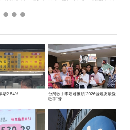
年增2.54%
台灣歌手李翊君獲頒“2026發燒友最愛
歌手”獎