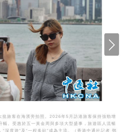
批旅客在海濱旁拍照。2026年5月訪港旅客保持強勁增
升幅。受惠於五一黃金周與多項大型盛事，旅遊區人流暢
“深度遊”及“一程多站”成為主流。（香港中通社記者 鄧