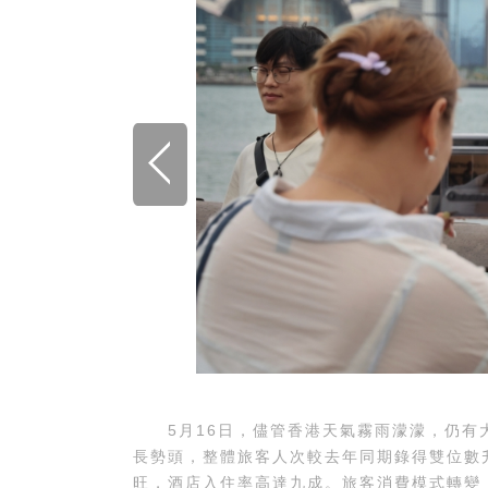
5月16日，儘管香港天氣霧雨濛濛，仍有大
長勢頭，整體旅客人次較去年同期錄得雙位數
旺，酒店入住率高達九成。旅客消費模式轉變，