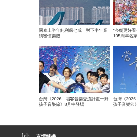
國泰上半年純利飆七成 對下半年業
“今朝更好
績審慎樂觀
105周年名
台灣《2026 唱客音樂交流計畫一野
台灣《202
孩子音樂節》8月中登場
孩子音樂節
友情鏈接