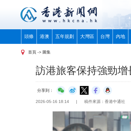
頭條
港澳
五年規劃
大灣區
台灣
內地
首頁
-> 圖集
訪港旅客保持強勁增
分享到：
2026-05-16 18:14
|
稿件來源：香港中通社