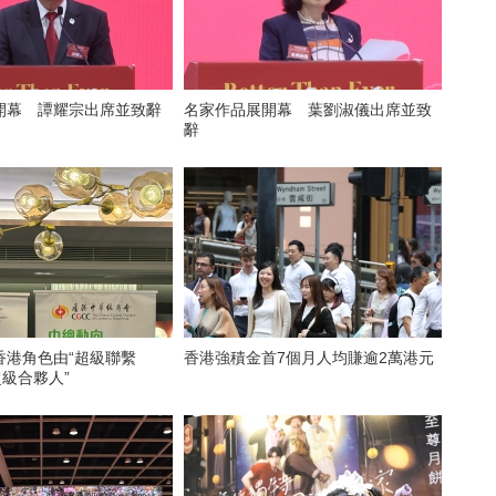
開幕 譚耀宗出席並致辭
名家作品展開幕 葉劉淑儀出席並致
辭
香港角色由“超級聯繫
香港強積金首7個月人均賺逾2萬港元
超級合夥人”