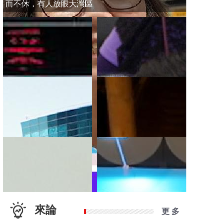
而不休，有人放眼大灣區
來論
更 多