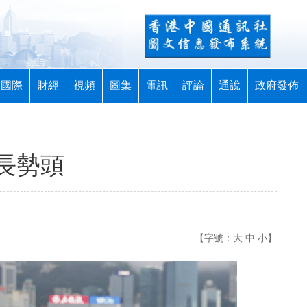
國際
財經
視頻
圖集
電訊
評論
通說
政府發佈
長勢頭
【字號：
大
中
小
】