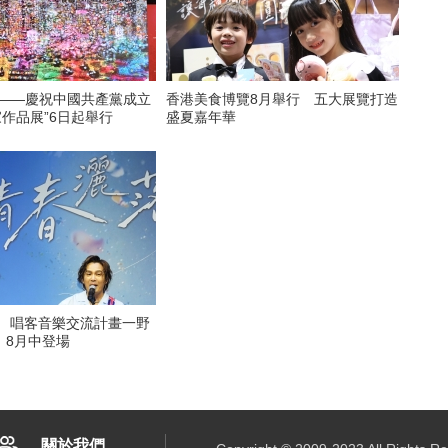
看——慶祝中國共產黨成立
香港美食博覽8月舉行 五大展覽打造
家作品展”6日起舉行
盛夏嘉年華
6 唱客音樂交流計畫一野
》8月中登場
關於我們