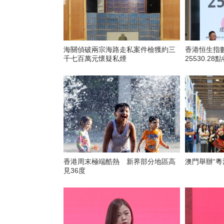
海關偵破兩宗海路走私案件檢獲約三
香港恒生指數
千七百萬元懷疑私煙
25530.28
香港周末極端酷熱 新界部分地區高
澳門舉辦“粵
見36度