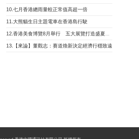
10.七月香港總雨量較正常值高超一倍
11.大熊貓生日主題電車在香港島行駛
12.香港美食博覽8月舉行 五大展覽打造盛夏嘉年華
13.【來論】董觀志：賽道煥新決定經濟行穩致遠