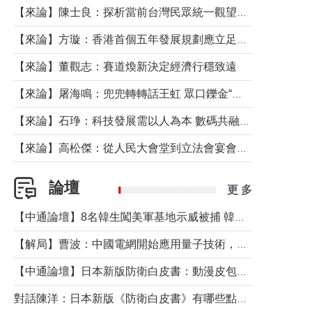
【來論】陳士良：探析當前台灣民眾統一觀望心態的深層成因
【來論】方璇：香港首個五年發展規劃應立足民生務實前行
【來論】董觀志：賽道煥新決定經濟行穩致遠
【來論】屠海鳴：兜兜轉轉話王虹 眾口鑠金“一邊倒”
【來論】石琤：科技發展需以人為本 數碼共融不應讓長者放棄傳統生活方式
【來論】高松傑：從人民大會堂到立法會宴會廳——香港管治新範式的完整拼圖
論壇
更 多
【中通論壇】8名韓生闖美軍基地示威被捕 韓國年輕人反美情緒從何而來？
【解局】曹波：中國電網開始應用量子技術，以後會不再停電嗎？
【中通論壇】日本新版防衛白皮書：動漫皮包藏不住軍國野心
對話陳洋：日本新版《防衛白皮書》有哪些點值得警惕？