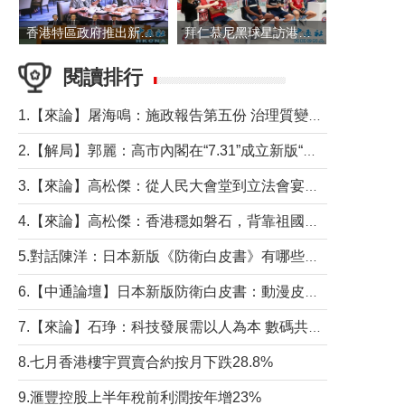
香港特區政府推出新一批銀色債券 每手1萬元保底息4.25厘
拜仁慕尼黑球星訪港 與球迷近距離互動
閱讀排行
1.【來論】屠海鳴：施政報告第五份 治理質變脈絡清
2.【解局】郭麗：高市內閣在“7.31”成立新版“特高課”意欲何為？
3.【來論】高松傑：從人民大會堂到立法會宴會廳——香港管治新範式的完整拼圖
4.【來論】高松傑：香港穩如磐石，背靠祖國才是真正的“終極護城河”
5.對話陳洋：日本新版《防衛白皮書》有哪些點值得警惕？
6.【中通論壇】日本新版防衛白皮書：動漫皮包藏不住軍國野心
7.【來論】石琤：科技發展需以人為本 數碼共融不應讓長者放棄傳統生活方式
8.七月香港樓宇買賣合約按月下跌28.8%
9.滙豐控股上半年稅前利潤按年增23%