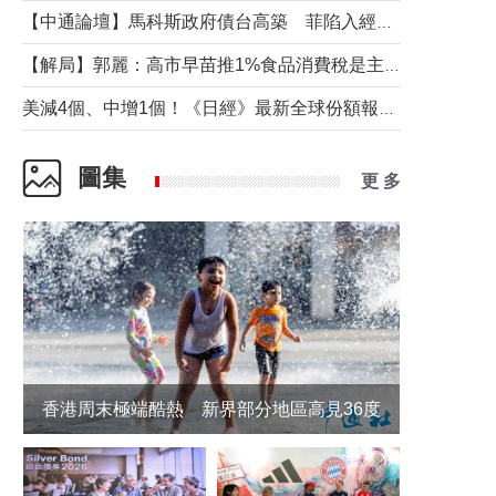
【中通論壇】馬科斯政府債台高築 菲陷入經濟困境與南海對抗惡循環？
【解局】郭麗：高市早苗推1%食品消費稅是主動作為還是被迫“飲鴆止渴”
美減4個、中增1個！《日經》最新全球份額報告透露了什麼？
圖集
更 多
香港周末極端酷熱 新界部分地區高見36度