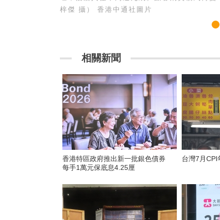
梓傑 攝） 香港中通社圖片
相關新聞
香港特區政府推出新一批銀色債券
台灣7月CPI
每手1萬元保底息4.25厘