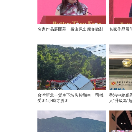
名家作品展開幕 羅淑佩出席並致辭
名家作品展
台灣新北一貨車下坡失控翻車 司機
香港中總倡
受困1小時才脫困
人”升級為“