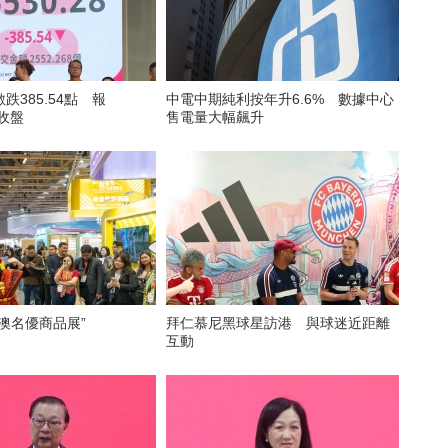
跌385.54點 報
中電中期純利按年升6.6% 數據中心
點收盤
售電量大幅飆升
澳名優商品展”
拜仁慕尼黑球星訪港 與球迷近距離
互動