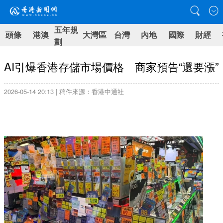
五年規
頭條
港澳
大灣區
台灣
內地
國際
財經
劃
AI引爆香港存儲市場價格 商家預告“還要漲”
2026-05-14 20:13 | 稿件來源：香港中通社