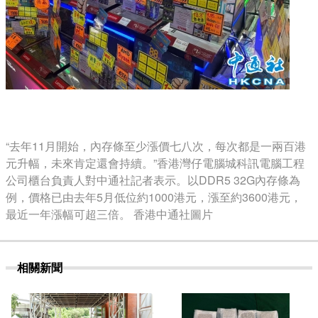
“去年11月開始，內存條至少漲價七八次，每次都是一兩百港
元升幅，未來肯定還會持續。”香港灣仔電腦城科訊電腦工程
公司櫃台負責人對中通社記者表示。以DDR5 32G內存條為
例，價格已由去年5月低位約1000港元，漲至約3600港元，
最近一年漲幅可超三倍。 香港中通社圖片
相關新聞