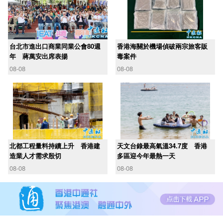
台北市進出口商業同業公會80週
香港海關於機場偵破兩宗旅客販
年 蔣萬安出席表揚
毒案件
08-08
08-08
北都工程量料持續上升 香港建
天文台錄最高氣溫34.7度 香港
造業人才需求殷切
多區迎今年最熱一天
08-08
08-08