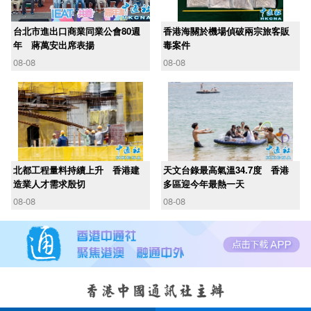
台北市進出口商業同業公會80週
香港海關於機場偵破兩宗旅客販
年 蔣萬安出席表揚
毒案件
08-08
08-08
北都工程量料持續上升 香港建
天文台錄最高氣溫34.7度 香港
造業人才需求殷切
多區迎今年最熱一天
08-08
08-08