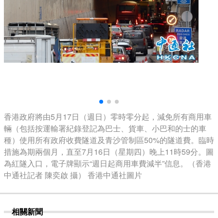
香港政府將由5月17日（週日）零時零分起，減免所有商用車
輛（包括按運輸署紀錄登記為巴士、貨車、小巴和的士的車
種）使用所有政府收費隧道及青沙管制區50%的隧道費。臨時
措施為期兩個月，直至7月16日（星期四）晚上11時59分。圖
為紅隧入口，電子牌顯示“週日起商用車費減半”信息。（香港
中通社記者 陳奕啟 攝） 香港中通社圖片
相關新聞