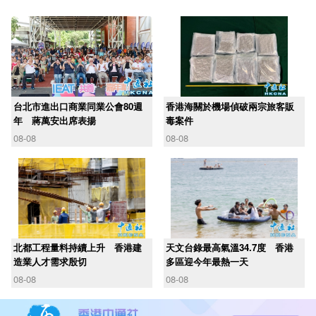
台北市進出口商業同業公會80週
香港海關於機場偵破兩宗旅客販
年 蔣萬安出席表揚
毒案件
08-08
08-08
北都工程量料持續上升 香港建
天文台錄最高氣溫34.7度 香港
造業人才需求殷切
多區迎今年最熱一天
08-08
08-08