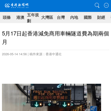
五年規
頭條
港澳
大灣區
台灣
內地
國際
財經
劃
5月17日起香港減免商用車輛隧道費為期兩個
月
2026-05-14 14:56 | 稿件來源：香港中通社