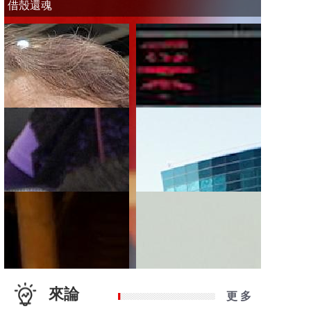
借殼還魂
來論
更 多