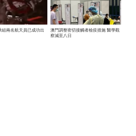
乘組兩名航天員已成功出
澳門調整密切接觸者檢疫措施 醫學觀
察減至八日