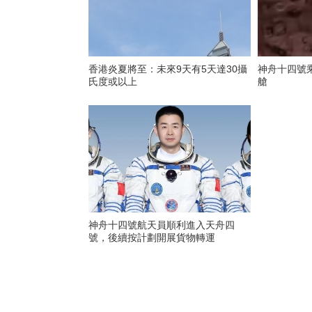
香港炎夏將至：未來9天有5天達30攝
神舟十四號
氏度或以上
艙
神舟十四號航天員順利進入天舟四
號，後續按計劃開展貨物轉運