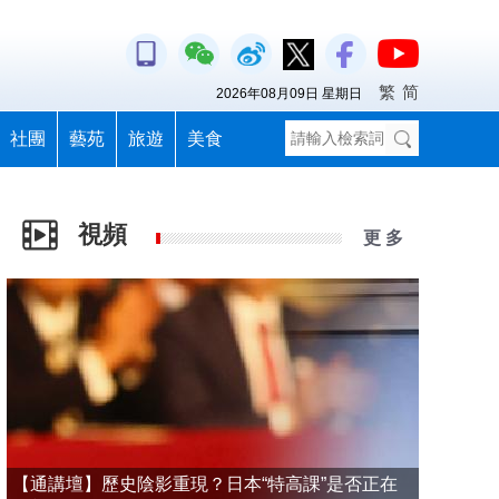
繁
简
2026年08月09日 星期日
社團
藝苑
旅遊
美食
視頻
更 多
【通講壇】歷史陰影重現？日本“特高課”是否正在