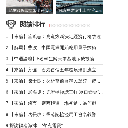
父親節民眾攜家帶眷出遊
探訪福建漁排上的“充電寶”
閱讀排行
1.【來論】董觀志：賽道煥新決定經濟行穩致遠
2.【解局】曹波：中國電網開始應用量子技術，以後會不再停電嗎？
3.【中通論壇】8名韓生闖美軍基地示威被捕 韓國年輕人反美情緒從何而來？
4.【來論】方璇：香港首個五年發展規劃應立足民生務實前行
5.【來論】陳士良：探析當前台灣民眾統一觀望心態的深層成因
6.【來論】屠海鳴：兜兜轉轉話王虹 眾口鑠金“一邊倒”
7.【來論】錢言：密西根這一場初選，為何戳中了兩黨最痛的神經？
8.【來論】岳長庚：香港記協濫用工會名義難逃法律制裁
9.探訪福建漁排上的“充電寶”