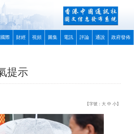
國際
財經
視頻
圖集
電訊
評論
通說
政府發佈
氣提示
【字號：
大
中
小
】