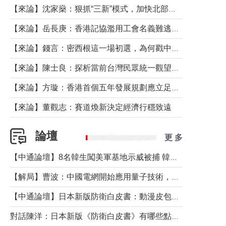
【來論】沈家燊：狠抓“三新”模式，加快北部都會區建設
【來論】岳長庚：香港記協濫用工會名義難逃法律制裁
【來論】錢言：密西根這一場初選，為何戳中了兩黨最痛的神經？
【來論】陳士良：探析當前台灣民眾統一觀望心態的深層成因
【來論】方璇：香港首個五年發展規劃應立足民生務實前行
【來論】董觀志：賽道煥新決定經濟行穩致遠
論壇
更 多
【中通論壇】8名韓生闖美軍基地示威被捕 韓國年輕人反美情緒從何而來？
【解局】曹波：中國電網開始應用量子技術，以後會不再停電嗎？
【中通論壇】日本新版防衛白皮書：動漫皮包藏不住軍國野心
對話陳洋：日本新版《防衛白皮書》有哪些點值得警惕？