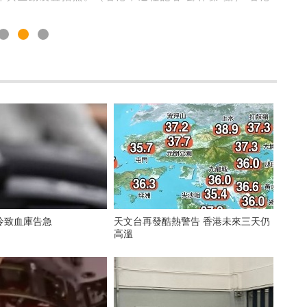
冷致血庫告急
天文台再發酷熱警告 香港未來三天仍
高溫