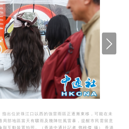
，指出位於珠江口以西的強雷雨區正逐漸東移，可能在未
港局部地區當天有驟雨及幾陣狂風雷暴，提醒市民需留意
與互動裝置拍照。（香港中通社記者 鄧梓傑 攝） 香港