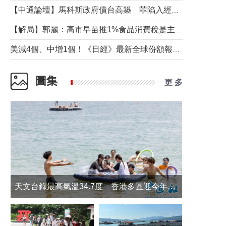
【中通論壇】馬科斯政府債台高築 菲陷入經濟困境與南海對抗惡循環？
【解局】郭麗：高市早苗推1%食品消費稅是主動作為還是被迫“飲鴆止渴”
美減4個、中增1個！《日經》最新全球份額報告透露了什麼？
圖集
更 多
天文台錄最高氣溫34.7度 香港多區迎今年最熱一天