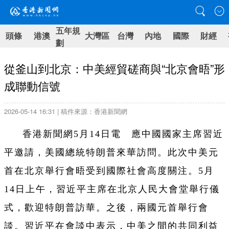
五年規
頭條
港澳
大灣區
台灣
內地
國際
財經
劃
從釜山到北京：中美經貿磋商與“北京會晤”形
成聯動信號
2026-05-14 16:31 | 稿件來源：香港新聞網
香港新聞網5月14日電 應中國國家主席習近
平邀請，美國總統特朗普來華訪問。此次中美元
首在北京舉行會晤受到國際社會高度關注。5月
14日上午，習近平主席在北京人民大會堂舉行儀
式，歡迎特朗普訪華。‌‌之後，兩國元首舉行會
談。習近平在會談中表示，中美之間的共同利益