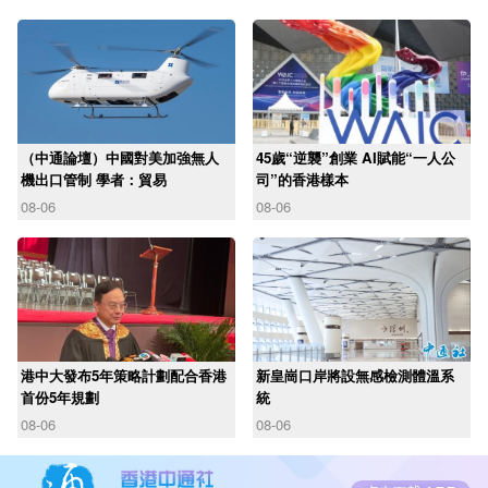
（中通論壇）中國對美加強無人
45歲“逆襲”創業 AI賦能“一人公
機出口管制 學者：貿易
司”的香港樣本
08-06
08-06
港中大發布5年策略計劃配合香港
新皇崗口岸將設無感檢測體溫系
首份5年規劃
統
08-06
08-06