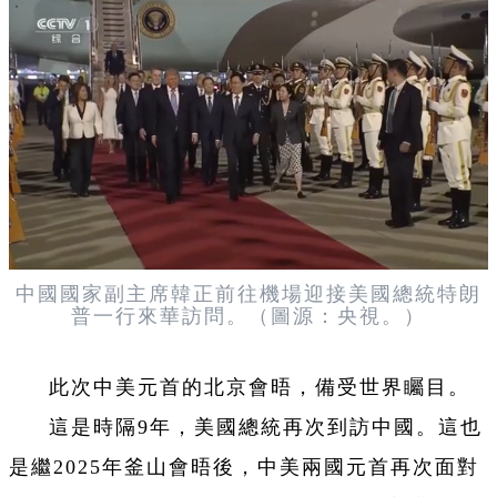
中國國家副主席韓正前往機場迎接
美國總統特朗
普一行來華訪問
。（圖源：央視。）
此次中美元首的北京會晤，備受世界矚目。
這是時隔9年，美國總統再次到訪中國。這也
是繼2025年釜山會晤後，中美兩國元首再次面對