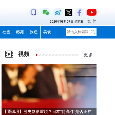
繁
简
2026年08月07日 星期五
社團
藝苑
旅遊
美食
視頻
更 多
【通講壇】歷史陰影重現？日本“特高課”是否正在