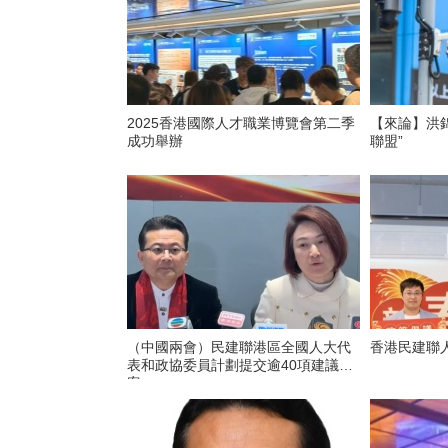
2025香港國際人才職業博覽會第二季
【來論】洪
成功舉辦
聯盟”
（中國兩會）民建聯港區全國人大代
香港民建聯
表和政協委員計劃提交逾40項建議提
案