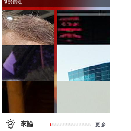
借殼還魂
來論
更 多