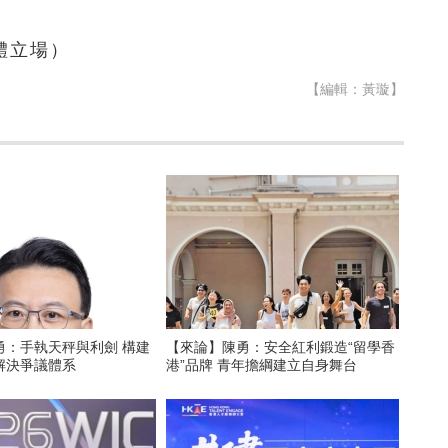
體立場）
【編輯：黃璇】
勇：手執天秤與利劍 構建
【來論】陳勇：安全紅利鍛造“留學香
解決爭議體系
港”品牌 青年擔綱建立自身舞台