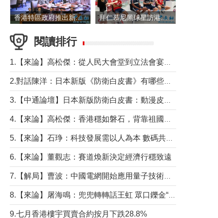
香港特區政府推出新一批銀色債券 每手1萬元保底息4.25厘
拜仁慕尼黑球星訪港 與球迷近距離互動
閱讀排行
1.【來論】高松傑：從人民大會堂到立法會宴會廳——香港管治新範式的完整拼圖
2.對話陳洋：日本新版《防衛白皮書》有哪些點值得警惕？
3.【中通論壇】日本新版防衛白皮書：動漫皮包藏不住軍國野心
4.【來論】高松傑：香港穩如磐石，背靠祖國才是真正的“終極護城河”
5.【來論】石琤：科技發展需以人為本 數碼共融不應讓長者放棄傳統生活方式
6.【來論】董觀志：賽道煥新決定經濟行穩致遠
7.【解局】曹波：中國電網開始應用量子技術，以後會不再停電嗎？
8.【來論】屠海鳴：兜兜轉轉話王虹 眾口鑠金“一邊倒”
9.七月香港樓宇買賣合約按月下跌28.8%