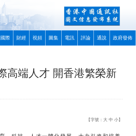
國際
財經
視頻
圖集
電訊
評論
通說
政府發佈
際高端人才 開香港繁榮新
【字號：
大
中
小
】