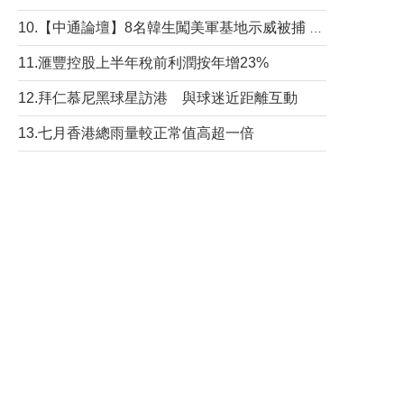
10.【中通論壇】8名韓生闖美軍基地示威被捕 韓國年輕人反美情緒從何而來？
11.滙豐控股上半年稅前利潤按年增23%
12.拜仁慕尼黑球星訪港 與球迷近距離互動
13.七月香港總雨量較正常值高超一倍