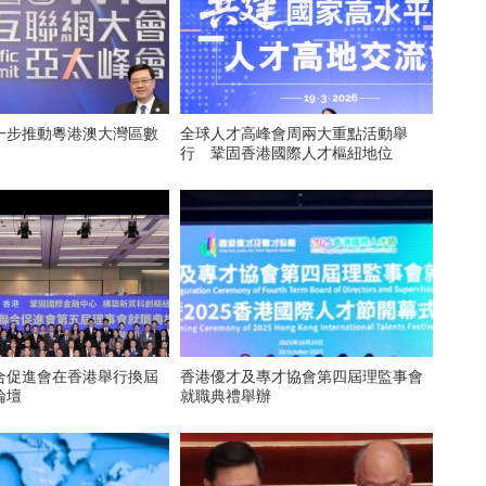
一步推動粵港澳大灣區數
全球人才高峰會周兩大重點活動舉
行 鞏固香港國際人才樞紐地位
合促進會在香港舉行換屆
香港優才及專才協會第四屆理監事會
論壇
就職典禮舉辦