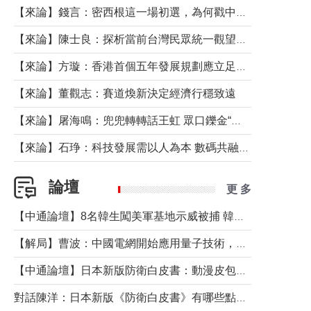
【來論】錢言：密西根這一場初選，為何戳中了兩黨最痛的神經？
【來論】陳士良：探析當前台灣民眾統一觀望心態的深層成因
【來論】方璇：香港首個五年發展規劃應立足民生務實前行
【來論】董觀志：賽道煥新決定經濟行穩致遠
【來論】屠海鳴：兜兜轉轉話王虹 眾口鑠金“一邊倒”
【來論】石琤：科技發展需以人為本 數碼共融不應讓長者放棄傳統生活方式
論壇
更 多
【中通論壇】8名韓生闖美軍基地示威被捕 韓國年輕人反美情緒從何而來？
【解局】曹波：中國電網開始應用量子技術，以後會不再停電嗎？
【中通論壇】日本新版防衛白皮書：動漫皮包藏不住軍國野心
對話陳洋：日本新版《防衛白皮書》有哪些點值得警惕？