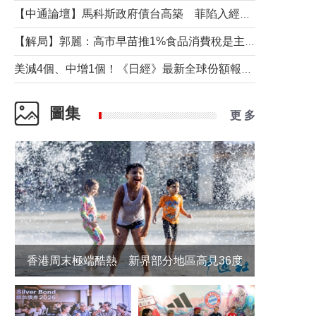
【中通論壇】馬科斯政府債台高築 菲陷入經濟困境與南海對抗惡循環？
【解局】郭麗：高市早苗推1%食品消費稅是主動作為還是被迫“飲鴆止渴”
美減4個、中增1個！《日經》最新全球份額報告透露了什麼？
圖集
更 多
香港周末極端酷熱 新界部分地區高見36度