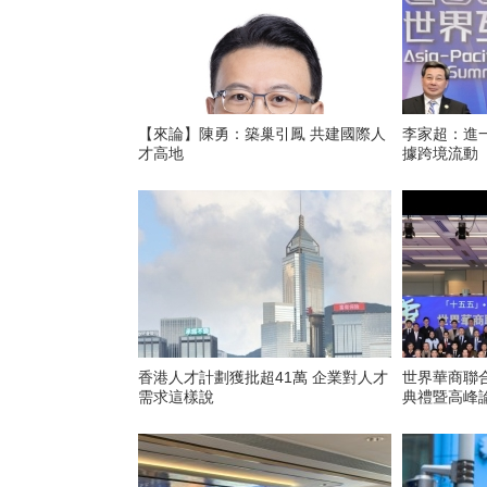
【來論】陳勇：築巢引鳳 共建國際人
李家超：進
才高地
據跨境流動
香港人才計劃獲批超41萬 企業對人才
世界華商聯
需求這樣說
典禮暨高峰