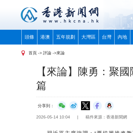
頭條
港澳
五年規劃
大灣區
台灣
內地
首頁
-> 評論 ->來論
【來論】陳勇：聚國
篇
分享到：
2026-05-14 10:04
|
稿件來源：香港新聞網