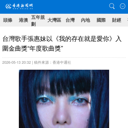
五年規
頭條
港澳
大灣區
台灣
內地
國際
財經
劃
台灣歌手張惠妹以《我的存在就是愛你》入
圍金曲獎“年度歌曲獎”
2026-05-13 20:32 | 稿件來源：香港中通社