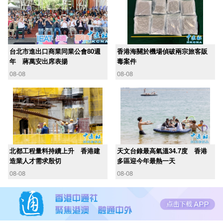
台北市進出口商業同業公會80週
香港海關於機場偵破兩宗旅客販
年 蔣萬安出席表揚
毒案件
08-08
08-08
北都工程量料持續上升 香港建
天文台錄最高氣溫34.7度 香港
造業人才需求殷切
多區迎今年最熱一天
08-08
08-08