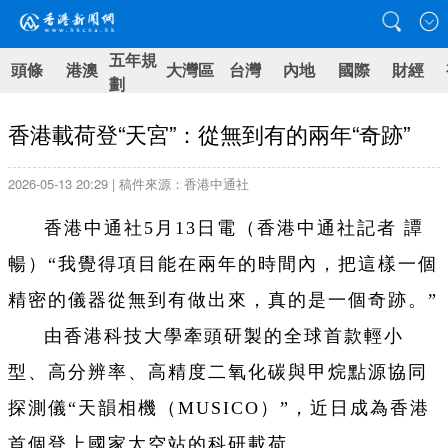
五年規
頭條
港澳
大灣區
台灣
內地
國際
財經
劃
香港載荷登“天宮”：從無到有的兩年“奇跡”
2026-05-13 20:29 | 稿件來源：香港中通社
香港中通社5月13日電（香港中通社記者 譚
暢）“我覺得項目能在兩年的時間內，把這樣一個
精密的儀器從無到有做出來，真的是一個奇跡。”
由香港科技大學牽頭研製的全球首款輕小
型、高分辨率、高精度二氧化碳與甲烷點源協同
探測儀“天韻相機（MUSICO）”，近日成為香港
首個登上國家太空站的科研載荷。