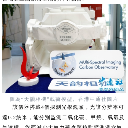
圖為“天韻相機”載荷模型。香港中通社圖片
該儀器搭載4個探測光學鏡頭，光譜分辨率可
達0.2納米，能分別監測二氧化碳、甲烷、氧氣及
氣溶膠，從而減少大氣中蘊含顆粒對探測溫室氣