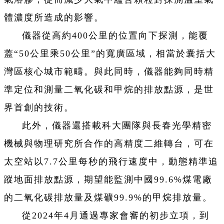
體濃度所造成的影響。
儀器從高約400公里的位置向下探測，能覆
蓋“50公里乘50公里”的寬廣區域，相當於囊括大
灣區核心城市範疇。與此同時，儀器能夠同時精
準定位和測量二氧化碳和甲烷的排放點源，是世
界首創的技術。
此外，儀器還搭載科大團隊與長春光學精密
機械與物理研究所合作的高精度二維轉台，可在
太空站以7.7公里每秒的飛行速度中，動態精準追
蹤地面排放點源，期望能監測中國99.6%煤電廠
的二氧化碳排放量及煤礦99.9%的甲烷排放量。
從2024年4月通過專家會審的初步立項，到