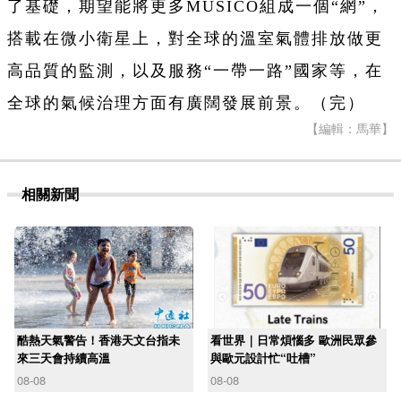
了基礎，期望能將更多MUSICO組成一個“網”，
搭載在微小衛星上，對全球的溫室氣體排放做更
高品質的監測，以及服務“一帶一路”國家等，在
全球的氣候治理方面有廣闊發展前景。（完）
【編輯：馬華】
相關新聞
酷熱天氣警告！香港天文台指未
看世界｜日常煩惱多 歐洲民眾參
來三天會持續高溫
與歐元設計忙“吐槽”
08-08
08-08