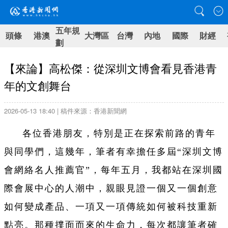
五年規
頭條
港澳
大灣區
台灣
內地
國際
財經
劃
【來論】高松傑：從深圳文博會看見香港青
年的文創舞台
2026-05-13 18:40 | 稿件來源：香港新聞網
各位香港朋友，特別是正在探索前路的青年
與同學們，這幾年，筆者有幸擔任多屆“深圳文博
會網絡名人推薦官”，每年五月，我都站在深圳國
際會展中心的人潮中，親眼見證一個又一個創意
如何變成產品、一項又一項傳統如何被科技重新
點亮。那種撲面而來的生命力，每次都讓筆者確