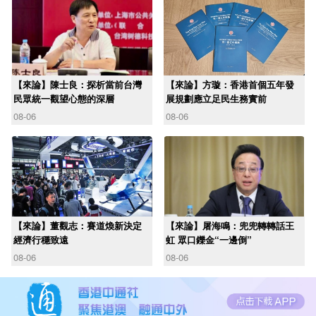
【來論】陳士良：探析當前台灣
【來論】方璇：香港首個五年發
民眾統一觀望心態的深層
展規劃應立足民生務實前
08-06
08-06
【來論】董觀志：賽道煥新決定
【來論】屠海鳴：兜兜轉轉話王
經濟行穩致遠
虹 眾口鑠金“一邊倒”
08-06
08-06