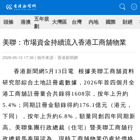
五年規
頭條
港澳
大灣區
台灣
內地
國際
財經
劃
美聯：市場資金持續流入香港工商舖物業
2026-05-13 17:36 | 稿件來源：香港新聞網
香港新聞網5月13日電
根據美聯工商舖資料
研究部綜合土地註冊處數據，2026年首四個月全
港工商舖註冊量合共錄得1608宗，按年上升約
5.4%；同期註冊金額錄得約176.1億元（港元，
下同），按年上升約6.8%，額量同創四年同期新
高。美聯集團行政總裁（住宅）暨美聯工商舖行
政總裁馬泰陽認為，現時工商舖物業仍處於價格