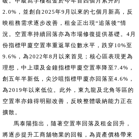
暖。甲級寫字樓租金於今年首四個月累升約
2.0%，並創自2025年9月以來的七個月新高，反
映租務需求逐步改善，租金正出現“追落後”情
況。空置率持續回落亦為市場修復提供基礎。4月
份指標甲廈空置率重返單位數水平，跌穿10%至
9.6%，為2022年8月以來首見；核心區表現更為
理想，中上環及金鐘指標甲廈空置率降至7.4%，
創五年半新低，尖沙咀指標甲廈亦回落至4.6%，
為2019年以來低位。此外，東九龍及北角等區的
空置率亦錄得明顯改善，反映整體吸納能力正在
擴散。
馬泰陽指出，隨著空置率回落及租金回升，
將逐步提升工商舖物業的回報，為資產價格帶來