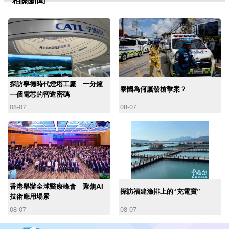
探訪寧德時代燈塔工廠 一分鐘
泰國為何屢發槍擊案？
一個電芯的智造密碼
08-07
08-07
香港舉辦全球醫療峰會 聚焦AI
探訪福建漁排上的“充電寶”
技術應用場景
08-07
08-07