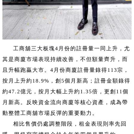
工商舖三大板塊4月份的註冊量一同上升，尤
其是商廈市場表現持續改善，不但額量齊升，而
且升幅跑贏大市。4月份商廈註冊量錄得113宗，
按月上升約18.9%，創5個月新高；註冊金額錄得
約47.2億元，按月大幅上升約1.35倍，更創11個
月新高。反映資金流向商廈等核心資產，成為帶
動整體工商舖市場反彈的重要動力。
相比售價仍處調整階段，租金表現則率先回