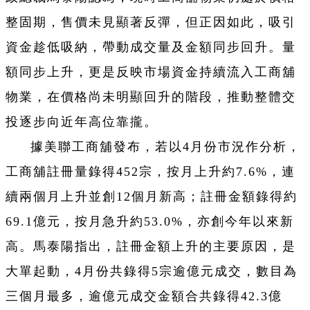
整固期，售價未見顯著反彈，但正因如此，吸引
資金趁低吸納，帶動成交量及金額同步回升。量
額同步上升，更是反映市場資金持續流入工商舖
物業，在價格尚未明顯回升的階段，推動整體交
投逐步向近年高位靠攏。
據
美聯工商舖發布，
若以4月份市況作分析，
工商舖註冊量錄得452宗，按月上升約7.6%，連
續兩個月上升並創12個月新高；註冊金額錄得約
69.1億元，按月急升約53.0%，亦創今年以來新
高。馬泰陽指出，註冊金額上升的主要原因，是
大單起動，4月份共錄得5宗逾億元成交，數目為
三個月最多，逾億元成交金額合共錄得42.3億