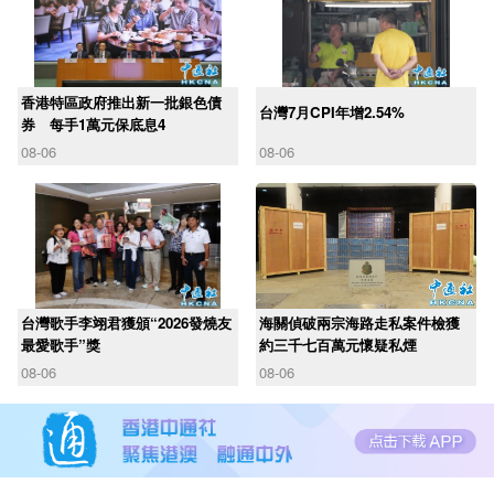
香港特區政府推出新一批銀色債
台灣7月CPI年增2.54%
券 每手1萬元保底息4
08-06
08-06
台灣歌手李翊君獲頒“2026發燒友
海關偵破兩宗海路走私案件檢獲
最愛歌手”獎
約三千七百萬元懷疑私煙
08-06
08-06