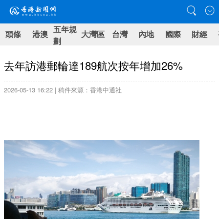
五年規
頭條
港澳
大灣區
台灣
內地
國際
財經
劃
去年訪港郵輪達189航次按年增加26%
2026-05-13 16:22 | 稿件來源：香港中通社