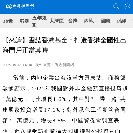
五年規
頭條
港澳
大灣區
台灣
內地
國際
財經
劃
【來論】團結香港基金：打造香港全國性出
海門戶正當其時
2026-05-13 14:00 | 稿件來源：香港新聞網
當前，內地企業出海浪潮方興未艾。商務部
數據顯示，2025年我國對外非金融類直接投資超
1萬億元，同比增長1.6%，其中對“一帶一路”共
建國家投資增長17.6%；對外承包工程新簽合同
額2.1萬億元，增長8.5%。中國貿促會調查表
明，近八成受訪企業擴大和維持對外投資意向，