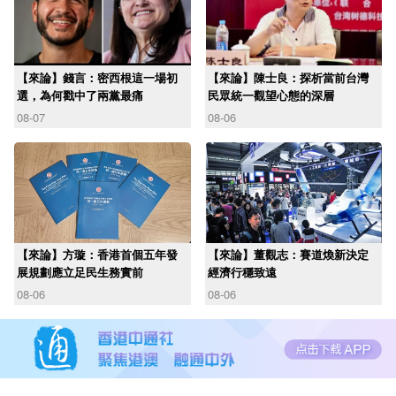
【來論】錢言：密西根這一場初
【來論】陳士良：探析當前台灣
選，為何戳中了兩黨最痛
民眾統一觀望心態的深層
08-07
08-06
【來論】方璇：香港首個五年發
【來論】董觀志：賽道煥新決定
展規劃應立足民生務實前
經濟行穩致遠
08-06
08-06