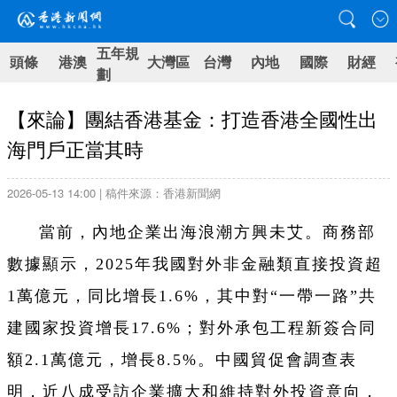
五年規
頭條
港澳
大灣區
台灣
內地
國際
財經
劃
【來論】團結香港基金：打造香港全國性出
海門戶正當其時
2026-05-13 14:00 | 稿件來源：香港新聞網
當前，內地企業出海浪潮方興未艾。商務部
數據顯示，2025年我國對外非金融類直接投資超
1萬億元，同比增長1.6%，其中對“一帶一路”共
建國家投資增長17.6%；對外承包工程新簽合同
額2.1萬億元，增長8.5%。中國貿促會調查表
明，近八成受訪企業擴大和維持對外投資意向，