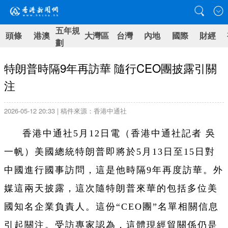
五年規
頭條
港澳
大灣區
台灣
內地
國際
財經
劃
特朗普時隔9年再訪華 隨行CEO團披露引關
注
2026-05-12 20:33 | 稿件來源：香港中通社
香港中通社5月12日電（香港中通社記者 吳
一帆）美國總統特朗普即將於5月13日至15日對
中國進行國事訪問，這是他時隔9年再度訪華。外
媒這兩天披露，這次隨特朗普來華的包括多位美
國知名企業負責人。這份“CEO團”名單相關信息
引起關注。受訪專家認為，這體現經貿關係仍是