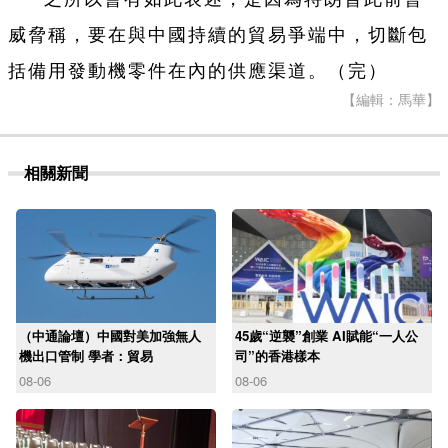
威脅稱，要在與中國持續的貿易爭端中，切斷包
括備用發動機零件在內的供應渠道。（完）
【編輯：馬華】
相關新聞
（中通論壇）中國對美加強無人
45歲“逆襲”創業 AI賦能“一人公
機出口管制 學者：貿易
司”的香港樣本
08-06
08-06