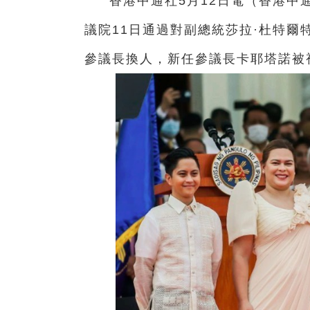
香港中通社5月12日電（香港中
議院11日通過對副總統莎拉·杜特
參議長換人，新任參議長卡耶塔諾被