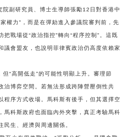
究院副研究員、博士生導師張勵12日對香港中
國家權力”，而是在彈劾進入參議院審判前，先
把戰場從“政治指控”轉向“程序控制”。這既
和議會盟友，也說明菲律賓政治仍高度依賴家
但“高開低走”的可能性明顯上升。審理節
政治博弈空間。若無法形成跨陣營壓倒性共
以程序方式收場。馬科斯有後手，但其選擇空
，馬科斯政府也面臨內外夾擊，真正考驗馬科
住民生、經濟與周邊關係。