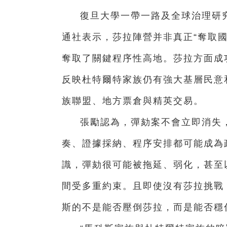
復旦大學一帶一路及全球治理研
通社表示，莎拉陣營并非真正“奪取
奪取了關鍵程序性高地。莎拉方面成功
反映杜特爾特家族仍有強大基層民意
族聯盟、地方票倉與精英交易。
張勵認為，彈劾案不會立即消失，
奏、證據採納、程序安排都可能成為
識，彈劾很可能被拖延、弱化，甚至
間受多重約束。且即使沒有莎拉挑戰
斯的不是能否壓倒莎拉，而是能否穩