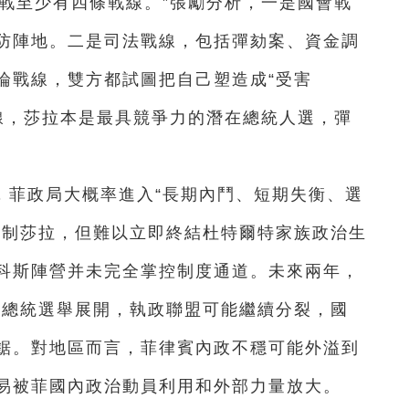
戰至少有四條戰線。”張勵分析，一是國會戰
防陣地。二是司法戰線，包括彈劾案、資金調
論戰線，雙方都試圖把自己塑造成“受害
選戰線，莎拉本是最具競爭力的潛在總統人選，彈
，菲政局大概率進入“長期內鬥、短期失衡、選
牽制莎拉，但難以立即終結杜特爾特家族政治生
科斯陣營并未完全掌控制度通道。未來兩年，
年總統選舉展開，執政聯盟可能繼續分裂，國
鋸。對地區而言，菲律賓內政不穩可能外溢到
易被菲國內政治動員利用和外部力量放大。