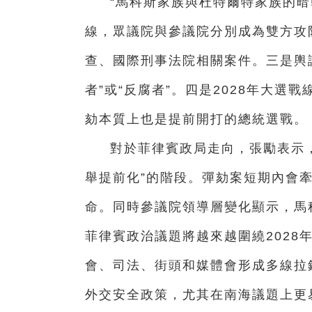
“馬科斯家族與杜特爾特家族的暗
線，眾議院與參議院分別成為雙方攻
查、國際刑事法院相關案件。三是輿
者”或“反腐者”。四是2028年大
劾本質上也是提前開打的總統選戰。
對於菲律賓政局走向，張勵表示
舉提前化”的階段。彈劾案短期內會
命。同時參議院領導層變化顯示，馬
菲律賓政治議題將越來越圍繞2028
會、司法、街頭和媒體會形成多線拉
外交安全政策，尤其在南海議題上更