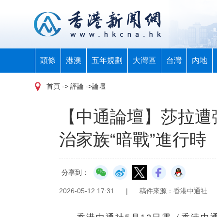
頭條
港澳
五年規劃
大灣區
台灣
內地
首頁
-> 評論 ->論壇
【中通論壇】莎拉遭
治家族“暗戰”進行時
分享到：
2026-05-12 17:31
|
稿件來源：香港中通社