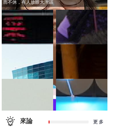
而不休，有人放眼大灣區
來論
更 多