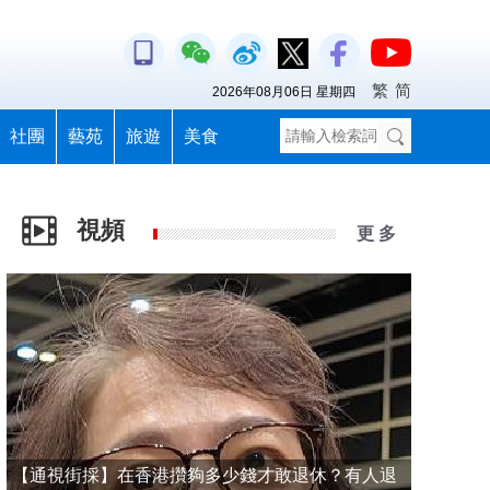
繁
简
2026年08月06日 星期四
社團
藝苑
旅遊
美食
視頻
更 多
【通視街採】在香港攢夠多少錢才敢退休？有人退