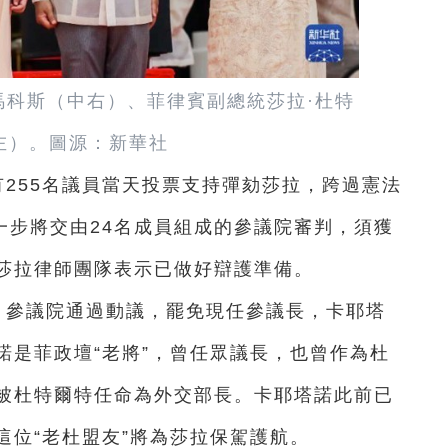
統馬科斯（中右）、
菲律賓
副總統
莎拉·杜特
左）
。圖源：新華社
有255名議員當天投票支持彈劾莎拉，跨過憲法
一步將交由24名成員組成的參議院審判，須獲
莎拉律師團隊表示已做好辯護準備。
。參議院通過動議，罷免現任參議長，卡耶塔
諾是菲政壇“老將”，曾任眾議長，也曾作為杜
被杜特爾特任命為外交部長。卡耶塔諾此前已
這位“老杜盟友”將為莎拉保駕護航。