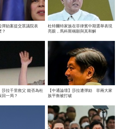
拉彈劾案提交眾議院表
杜特爾特家族在菲律賓中期選舉表現
麼？
亮眼，馬科斯稱願與其和解
】莎拉千里救父 能否為杜
【中通論壇】莎拉遭彈劾 菲兩大家
扳回一局？
族平衡被打破