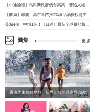
【中通論壇】馬科斯政府債台高築 菲陷入經濟困境與南海對抗惡循環？
【解局】郭麗：高市早苗推1%食品消費稅是主動作為還是被迫“飲鴆止渴”
美減4個、中增1個！《日經》最新全球份額報告透露了什麼？
圖集
更 多
香港周末極端酷熱 新界部分地區高見36度