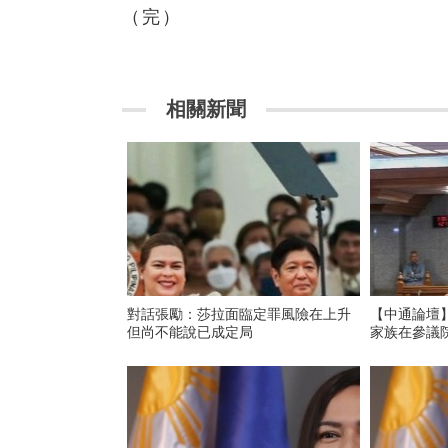
（完）
相關新聞
對話張勵：莎拉面臨定罪風險在上升
【中通論壇
但尚不能說已成定局
家族在參議院