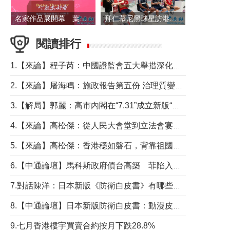
名家作品展開幕 葉劉淑儀出席並致辭
拜仁慕尼黑球星訪港 與球迷近距離互動
閱讀排行
1.【來論】程子芮：中國證監會五大舉措深化內地香港資本市場合作
2.【來論】屠海鳴：施政報告第五份 治理質變脈絡清
3.【解局】郭麗：高市內閣在“7.31”成立新版“特高課”意欲何為？
4.【來論】高松傑：從人民大會堂到立法會宴會廳——香港管治新範式的完整拼圖
5.【來論】高松傑：香港穩如磐石，背靠祖國才是真正的“終極護城河”
6.【中通論壇】馬科斯政府債台高築 菲陷入經濟困境與南海對抗惡循環？
7.對話陳洋：日本新版《防衛白皮書》有哪些點值得警惕？
8.【中通論壇】日本新版防衛白皮書：動漫皮包藏不住軍國野心
9.七月香港樓宇買賣合約按月下跌28.8%