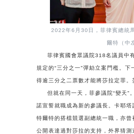
2022年6月30日，菲律賓總
爾特（中
菲律賓國會眾議院318名議員中
規定的“三分之一”彈劾立案門檻。下
得逾三分之二票數才能將莎拉定罪。
但就在同一天，菲參議院“變天”
諾宣誓就職成為新的參議長。卡耶塔
特爾特的搭檔競選副總統一職，亦曾
公開表達過對莎拉的支持，外界猜測