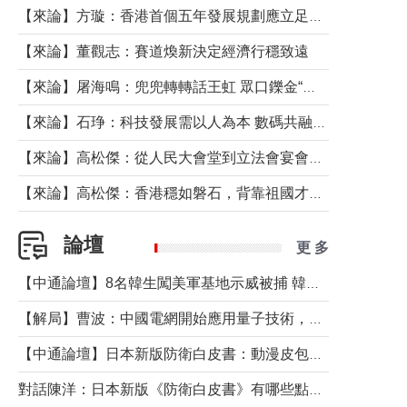
【來論】方璇：香港首個五年發展規劃應立足民生務實前行
【來論】董觀志：賽道煥新決定經濟行穩致遠
【來論】屠海鳴：兜兜轉轉話王虹 眾口鑠金“一邊倒”
【來論】石琤：科技發展需以人為本 數碼共融不應讓長者放棄傳統生活方式
【來論】高松傑：從人民大會堂到立法會宴會廳——香港管治新範式的完整拼圖
【來論】高松傑：香港穩如磐石，背靠祖國才是真正的“終極護城河”
論壇
更 多
【中通論壇】8名韓生闖美軍基地示威被捕 韓國年輕人反美情緒從何而來？
【解局】曹波：中國電網開始應用量子技術，以後會不再停電嗎？
【中通論壇】日本新版防衛白皮書：動漫皮包藏不住軍國野心
對話陳洋：日本新版《防衛白皮書》有哪些點值得警惕？