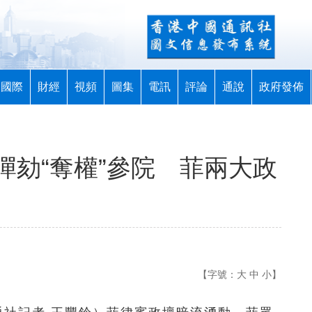
國際
財經
視頻
圖集
電訊
評論
通說
政府發佈
彈劾“奪權”參院 菲兩大政
【字號：
大
中
小
】