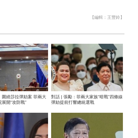
【編輯：王豐鈴】
】圍繞莎拉彈劾案 菲兩大
對話 | 張勵：菲兩大家族“暗戰”四條線
展開“攻防戰”
彈劾提前打響總統選戰