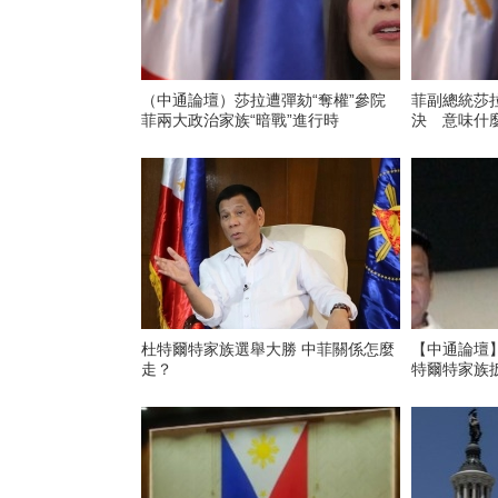
（中通論壇）莎拉遭彈劾“奪權”參院
菲副總統莎
菲兩大政治家族“暗戰”進行時
決 意味什
杜特爾特家族選舉大勝 中菲關係怎麼
【中通論壇
走？
特爾特家族