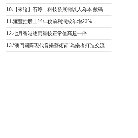
10.【來論】石琤：科技發展需以人為本 數碼共融不應讓長者放棄傳統生活方式
11.滙豐控股上半年稅前利潤按年增23%
12.七月香港總雨量較正常值高超一倍
13.“澳門國際現代音樂藝術節”為樂者打造交流平台