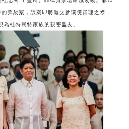
通社記者 王豐鈴）菲律賓政壇暗流湧動。菲眾
爾特的彈劾案，該案即將遞交參議院審理之際，
視為杜特爾特家族的親密盟友。