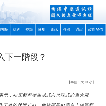
國際
財經
視頻
圖集
電訊
評論
通說
政府發佈
進入下一階段？
【字號：
大
中
小
】
表示，AI正經歷從生成式向代理式的重大飛
工具的代理式AI。他強調當AI能自主編寫程