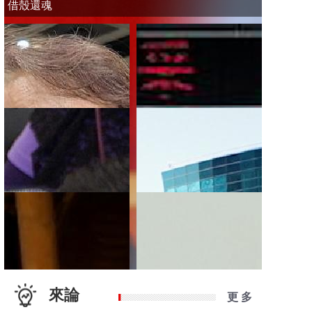
借殼還魂
來論
更 多