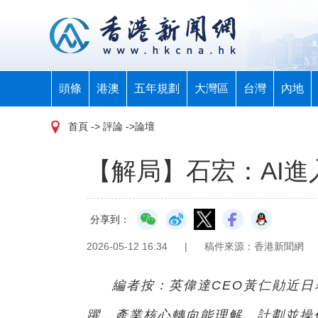
頭條
港澳
五年規劃
大灣區
台灣
內地
首頁
-> 評論 ->論壇
【解局】石宏：AI
分享到：
2026-05-12 16:34
|
稿件來源：香港新聞網
編者按：英偉達CEO黃仁勛近日
躍，產業核心轉向能理解、計劃並操作