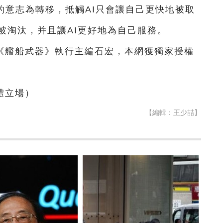
的意志為轉移，抵觸AI只會讓自己更快地被取
被淘汰，并且讓AI更好地為自己服務。
《艦船武器》執行主編石宏，本網獲獨家授權
體立場）
【編輯：王少喆】