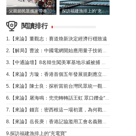
父親節民眾攜家帶眷出遊
探訪福建漁排上的“充電寶”
閱讀排行
1.【來論】董觀志：賽道煥新決定經濟行穩致遠
2.【解局】曹波：中國電網開始應用量子技術，以後會不再停電嗎？
3.【中通論壇】8名韓生闖美軍基地示威被捕 韓國年輕人反美情緒從何而來？
4.【來論】方璇：香港首個五年發展規劃應立足民生務實前行
5.【來論】陳士良：探析當前台灣民眾統一觀望心態的深層成因
6.【來論】屠海鳴：兜兜轉轉話王虹 眾口鑠金“一邊倒”
7.【來論】錢言：密西根這一場初選，為何戳中了兩黨最痛的神經？
8.【來論】岳長庚：香港記協濫用工會名義難逃法律制裁
9.探訪福建漁排上的“充電寶”