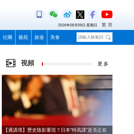
繁
简
2026年08月09日 星期日
社團
藝苑
旅遊
美食
視頻
更 多
【通講壇】歷史陰影重現？日本“特高課”是否正在