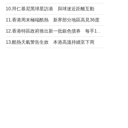
10.拜仁慕尼黑球星訪港 與球迷近距離互動
11.香港周末極端酷熱 新界部分地區高見36度
12.香港特區政府推出新一批銀色債券 每手1萬元保底息4.25厘
13.酷熱天氣警告生效 本港高溫持續至下周