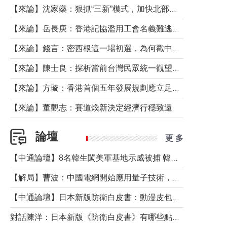
【來論】沈家燊：狠抓“三新”模式，加快北部都會區建設
【來論】岳長庚：香港記協濫用工會名義難逃法律制裁
【來論】錢言：密西根這一場初選，為何戳中了兩黨最痛的神經？
【來論】陳士良：探析當前台灣民眾統一觀望心態的深層成因
【來論】方璇：香港首個五年發展規劃應立足民生務實前行
【來論】董觀志：賽道煥新決定經濟行穩致遠
論壇
更 多
【中通論壇】8名韓生闖美軍基地示威被捕 韓國年輕人反美情緒從何而來？
【解局】曹波：中國電網開始應用量子技術，以後會不再停電嗎？
【中通論壇】日本新版防衛白皮書：動漫皮包藏不住軍國野心
對話陳洋：日本新版《防衛白皮書》有哪些點值得警惕？