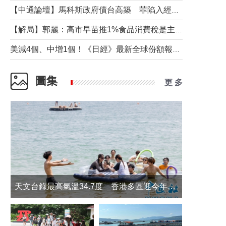
【中通論壇】馬科斯政府債台高築 菲陷入經濟困境與南海對抗惡循環？
【解局】郭麗：高市早苗推1%食品消費稅是主動作為還是被迫“飲鴆止渴”
美減4個、中增1個！《日經》最新全球份額報告透露了什麼？
圖集
更 多
天文台錄最高氣溫34.7度 香港多區迎今年最熱一天