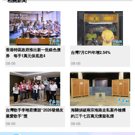
相關新聞
香港特區政府推出新一批銀色債
台灣7月CPI年增2.54%
券 每手1萬元保底息4
08-06
08-06
台灣歌手李翊君獲頒“2026發燒友
海關偵破兩宗海路走私案件檢獲
最愛歌手”獎
約三千七百萬元懷疑私煙
08-06
08-06