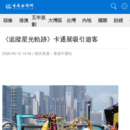
五年規
頭條
港澳
大灣區
台灣
內地
國際
財經
劃
《追蹤星光軌跡》卡通展吸引遊客
2026-05-12 14:56 | 稿件來源：香港中通社