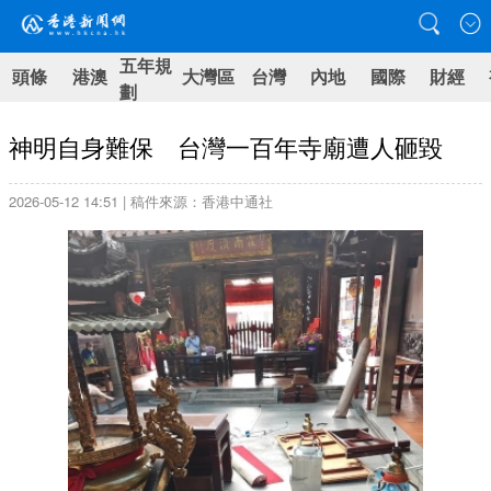
五年規
頭條
港澳
大灣區
台灣
內地
國際
財經
劃
神明自身難保 台灣一百年寺廟遭人砸毀
2026-05-12 14:51 | 稿件來源：香港中通社