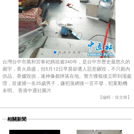
台灣台中市萬和宮奉祀媽祖逾340年，是台中市歷史最悠久的
廟宇，香火鼎盛，但5月12日早晨卻遭人惡意砸毀，不只殿內
供品、香爐毀損，連神像都摔落在地。警方獲報後立即到場處
理，並逮捕一名35歲男子，嫌犯落網後一言不發，犯案動機
未明。 香港中通社圖片
【編輯：徐文峰】
相關新聞