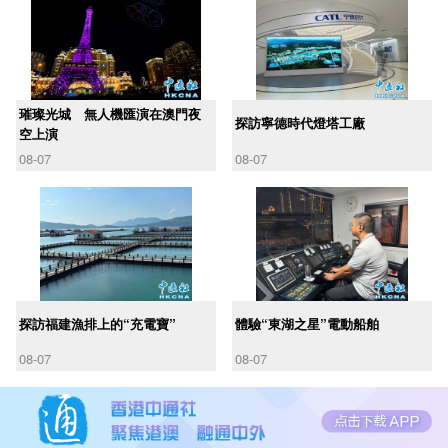
璀璨光城 無人機匯演在澳門夜
探訪寧德時代燈塔工廠
空上演
08-07
08-07
探訪福建漁排上的“充電寶”
體驗“東湖之星”電動船舶
08-07
08-07