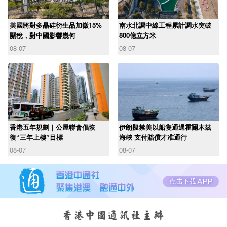
美國將對多晶硅衍生品加徵15%
南水北調中線工程累計調水突破
關稅，對中國影響幾何
800億立方米
08-07
08-07
香港五年規劃｜公屋聯會倡恢
伊朗擬禁美以船隻通過霍爾木茲
復“三年上樓”目標
海峽 支付賠償才准通行
08-07
08-07