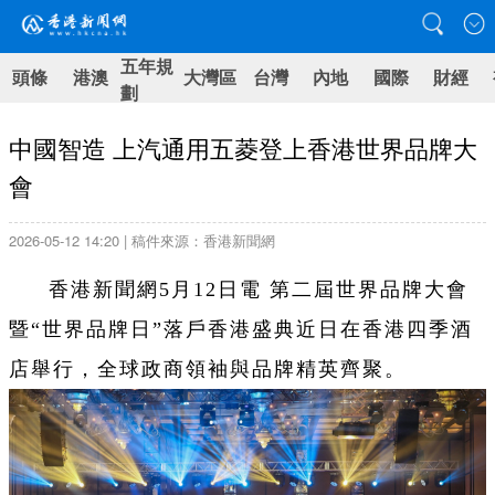
五年規
頭條
港澳
大灣區
台灣
內地
國際
財經
劃
中國智造 上汽通用五菱登上香港世界品牌大
會
2026-05-12 14:20 | 稿件來源：香港新聞網
香港新聞網5月12日電 第二屆世界品牌大會
暨“世界品牌日”落戶香港盛典近日在香港四季酒
店舉行，全球政商領袖與品牌精英齊聚。