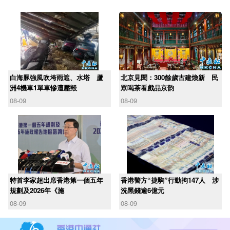
白海豚強風吹垮雨遮、水塔 蘆
北京見聞：300餘歲古建煥新 民
洲4機車1單車慘遭壓毀
眾喝茶看戲品京韵
08-09
08-09
​特首李家超出席香港第一個五年
香港警方“捷駒”行動拘147人 涉
規劃及2026年《施
洗黑錢逾6億元
08-09
08-09