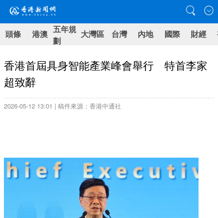
五年規
頭條
港澳
大灣區
台灣
內地
國際
財經
劃
香港首屆具身智能產業峰會舉行 特首李家
超致辭
2026-05-12 13:01 | 稿件來源：香港中通社