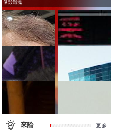
借殼還魂
來論
更 多