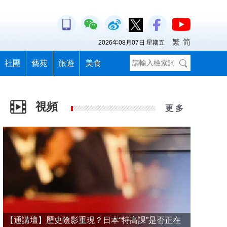
繁
简
2026年08月07日 星期五
社團
藝苑
旅遊
美食
視頻
更 多
【通講壇】歷史陰影重現？日本“特高課”是否正在