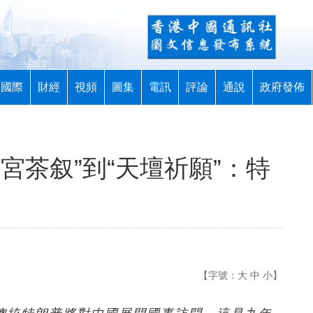
國際
財經
視頻
圖集
電訊
評論
通說
政府發佈
宮茶叙”到“天壇祈願”：特
【字號：
大
中
小
】