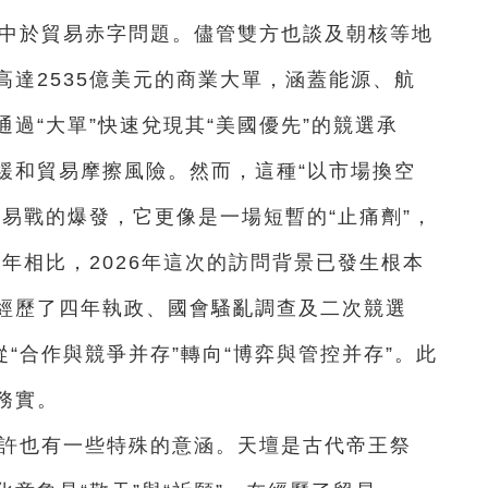
集中於貿易赤字問題。儘管雙方也談及朝核等地
達2535億美元的商業大單，涵蓋能源、航
過“大單”快速兌現其“美國優先”的競選承
緩和貿易摩擦風險。然而，這種“以市場換空
易戰的爆發，它更像是一場短暫的“止痛劑”，
7年相比，2026年這次的訪問背景已發生根本
經歷了四年執政、國會騷亂調查及二次競選
從“合作與競爭并存”轉向“博弈與管控并存”。此
務實。
或許也有一些特殊的意涵。天壇是古代帝王祭