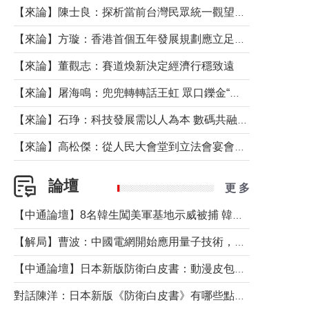
【來論】陳士良：探析當前台灣民眾統一觀望心態的深層成因
【來論】方璇：香港首個五年發展規劃應立足民生務實前行
【來論】董觀志：賽道煥新決定經濟行穩致遠
【來論】屠海鳴：兜兜轉轉話王虹 眾口鑠金“一邊倒”
【來論】石琤：科技發展需以人為本 數碼共融不應讓長者放棄傳統生活方式
【來論】高松傑：從人民大會堂到立法會宴會廳——香港管治新範式的完整拼圖
論壇
更 多
【中通論壇】8名韓生闖美軍基地示威被捕 韓國年輕人反美情緒從何而來？
【解局】曹波：中國電網開始應用量子技術，以後會不再停電嗎？
【中通論壇】日本新版防衛白皮書：動漫皮包藏不住軍國野心
對話陳洋：日本新版《防衛白皮書》有哪些點值得警惕？