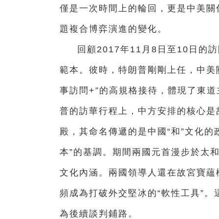
僅是一次時間上的輪回，更是中美關
題複合博弈演進的變化。
回顧2017年11月8日至10日的
範本。彼時，特朗普剛剛上任，中美關
事訪問+”的高規格接待，體現了東
普的訪華行程上，中方安排的核心是
殿，其命名傳遞的是中國“和”文化的
本”的基調。期間兩國元首漫步於太和
文化內涵。兩國領導人還在故宮寶蘊
頻成為打破外交堅冰的“軟性工具”
為後續談判鋪路。