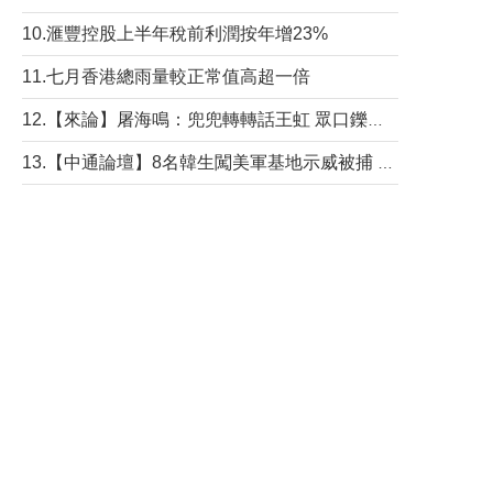
10.滙豐控股上半年稅前利潤按年增23%
11.七月香港總雨量較正常值高超一倍
12.【來論】屠海鳴：兜兜轉轉話王虹 眾口鑠金“一邊倒”
13.【中通論壇】8名韓生闖美軍基地示威被捕 韓國年輕人反美情緒從何而來？