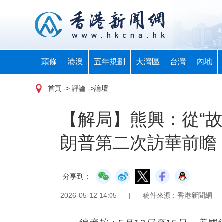
頭條
港澳
五年規劃
大灣區
台灣
內地
首頁
-> 評論 ->論壇
【解局】熊興：從“故
朗普第二次訪華前瞻
分享到：
2026-05-12 14:05
|
稿件來源：香港新聞網