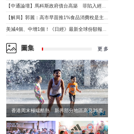
【中通論壇】馬科斯政府債台高築 菲陷入經濟困境與南海對抗惡循環？
【解局】郭麗：高市早苗推1%食品消費稅是主動作為還是被迫“飲鴆止渴”
美減4個、中增1個！《日經》最新全球份額報告透露了什麼？
圖集
更 多
香港周末極端酷熱 新界部分地區高見36度