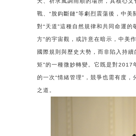
天、祈求風調雨順的場所，其核心文化
戰、“脫鈎斷鏈”等劇烈震蕩後，中美
對“天道”這種自然規律和共同命運的
方”的宇宙觀，或許意在暗示，中美作
國際規則與歷史大勢，而非陷入持續的
矩”的一種微妙轉變。它既是對201
的一次“情緒管理”，競爭也需有度，
之道。