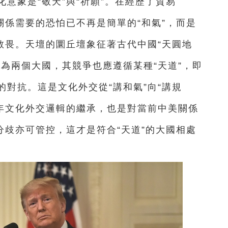
意象是“敬天”與“祈願”。在經歷了貿易
關係需要的恐怕已不再是簡單的“和氣”，而是
敬畏。天壇的圜丘壇象征著古代中國“天圓地
為兩個大國，其競爭也應遵循某種“天道”，即
對抗。這是文化外交從“講和氣”向“講規
7年文化外交邏輯的繼承，也是對當前中美關係
分歧亦可管控，這才是符合“天道”的大國相處