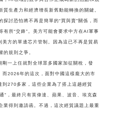
新質生產力和經濟增長新舊動能轉換的關鍵。
的探討恐怕將不再是簡單的“買與賣”關係，而
等有所“交鋒”。美方可能會要求中方在AI軍事
反制美方的單邊芯片管制。因為這已不再是貿易
權的規則之爭。
期剛一上任就對全球眾多國家加征關稅，發
。而2026年的這次，面對中國這樣龐大的市
達到270多家，這些企業為了搭上這趟經貿
神通”，最終只有英偉達、蘋果、波音、埃克森
企業得到邀請函。不過，這次經貿議題上最重