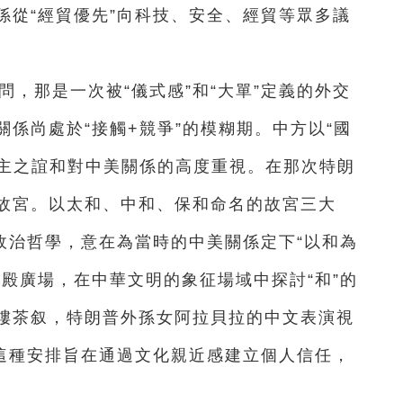
係從“經貿優先”向科技、安全、經貿等眾多議
訪問，那是一次被“儀式感”和“大單”定義的外交
係尚處於“接觸+競爭”的模糊期。中方以“國
道主之誼和對中美關係的高度重視。在那次特朗
故宮。以太和、中和、保和命名的故宮三大
政治哲學，意在為當時的中美關係定下“以和為
殿廣場，在中華文明的象征場域中探討“和”的
樓茶叙，特朗普外孫女阿拉貝拉的中文表演視
。這種安排旨在通過文化親近感建立個人信任，