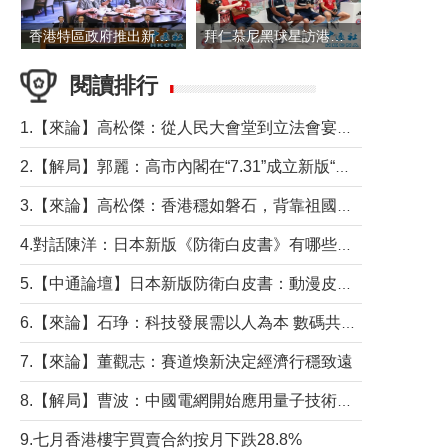
香港特區政府推出新一批銀色債券 每手1萬元保底息4.25厘
拜仁慕尼黑球星訪港 與球迷近距離互動
閱讀排行
1.【來論】高松傑：從人民大會堂到立法會宴會廳——香港管治新範式的完整拼圖
2.【解局】郭麗：高市內閣在“7.31”成立新版“特高課”意欲何為？
3.【來論】高松傑：香港穩如磐石，背靠祖國才是真正的“終極護城河”
4.對話陳洋：日本新版《防衛白皮書》有哪些點值得警惕？
5.【中通論壇】日本新版防衛白皮書：動漫皮包藏不住軍國野心
6.【來論】石琤：科技發展需以人為本 數碼共融不應讓長者放棄傳統生活方式
7.【來論】董觀志：賽道煥新決定經濟行穩致遠
8.【解局】曹波：中國電網開始應用量子技術，以後會不再停電嗎？
9.七月香港樓宇買賣合約按月下跌28.8%