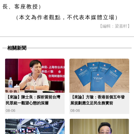
長、客座教授）
（本文為作者觀點，不代表本媒體立場）
【編輯：梁嘉軒】
相關新聞
【來論】陳士良：探析當前台灣
【來論】方璇：香港首個五年發
民眾統一觀望心態的深層
展規劃應立足民生務實前
08-06
08-06