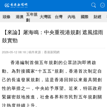
五年規
頭條
港澳
大灣區
台灣
內地
國際
財經
劃
【來論】屠海鳴：中央重視港規劃 遮風擋雨
鼓實勁
2026-05-12 08:18 | 稿件來源：香港新聞網
香港編制首個五年規劃的公眾諮詢即將啟
動。為對接國家“十五五”規劃，香港首次制定自
己的長遠發展規劃，這是香港回歸以來最具開創
性的舉措之一，中央給予厚望。近來，特區政府
緊鑼密鼓地推進，社會各界和市民對五年規劃關
注熱度持續上升。