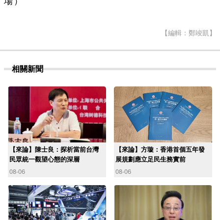
場）
【編輯：鄭竣凱】
相關新聞
【來論】陳士良：探析當前台灣
【來論】方璇：香港首個五年發
民眾統一觀望心態的深層
展規劃應立足民生務實前
08-06
08-06