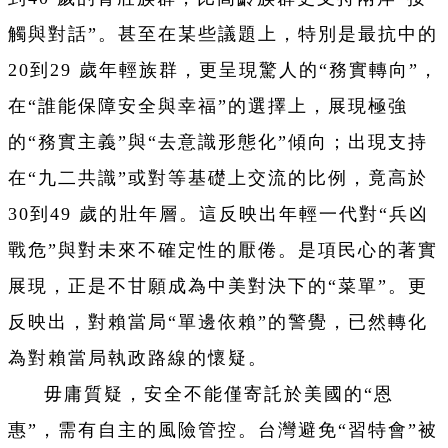
觸與對話”。甚至在某些議題上，特別是最抗中的
20到29 歲年輕族群，更呈現驚人的“務實轉向”，
在“誰能保障安全與幸福”的選擇上，展現極強
的“務實主義”與“去意識形態化”傾向；出現支持
在“九二共識”或對等基礎上交流的比例，竟高於
30到49 歲的壯年層。這反映出年輕一代對“兵凶
戰危”與對未來不確定性的厭倦。是項民心的著實
展現，正是不甘願成為中美對決下的“菜單”。更
反映出，對賴當局“單邊依賴”的警覺，已然轉化
為對賴當局執政路線的懷疑。
毋庸質疑，安全不能僅寄託於美國的“恩
惠”，需有自主的風險管控。台灣避免“習特會”被