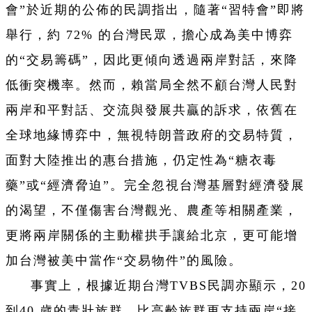
會”於近期的公佈的民調指出，隨著“習特會”即將
舉行，約 72% 的台灣民眾，擔心成為美中博弈
的“交易籌碼”，因此更傾向透過兩岸對話，來降
低衝突機率。然而，賴當局全然不顧台灣人民對
兩岸和平對話、交流與發展共贏的訴求，依舊在
全球地緣博弈中，無視特朗普政府的交易特質，
面對大陸推出的惠台措施，仍定性為“糖衣毒
藥”或“經濟脅迫”。完全忽視台灣基層對經濟發展
的渴望，不僅傷害台灣觀光、農產等相關產業，
更將兩岸關係的主動權拱手讓給北京，更可能增
加台灣被美中當作“交易物件”的風險。
事實上，根據近期台灣TVBS民調亦顯示，20
到40 歲的青壯族群，比高齡族群更支持兩岸“接