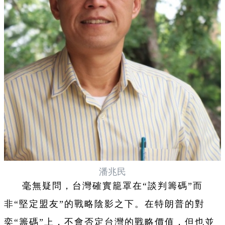
潘兆民
毫無疑問，台灣確實籠罩在“談判籌碼”而
非“堅定盟友”的戰略陰影之下。在特朗普的對
奕“籌碼”上，不會否定台灣的戰略價值，但也並