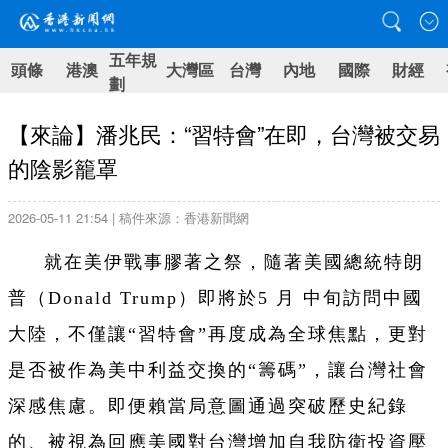
五年規
頭條
港澳
大灣區
台灣
內地
國際
財經
劃
【來論】潘兆民：“習特會”在即，台灣被交易
的陰影籠罩
2026-05-11 21:54 | 稿件來源：香港新聞網
就在美伊戰事膠著之祭，隨著美國總統特朗
普（Donald Trump）即將於5 月 中旬訪問中國
大陸，不僅讓“習特會”再度成為全球焦點，更對
是否被作為美中利益交換的“籌碼”，讓台灣社會
深感焦慮。即便賴當局意圖通過突破歷史紀錄
的、被視為回應美國對台灣增加自我防衛投資壓