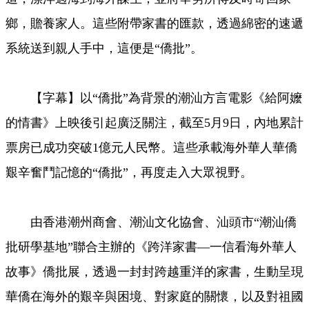
鄉，贍養家人。這些附帶家書的匯款，透過綿密的速遞
系統送到親人手中，這便是“僑批”。
【字幕】以“僑批”為背景的潮汕方言電影《給阿嬤
的情書》上映後引起廣泛關注，截至5月9日，內地累計
票房已成功突破1億元人民幣。這些承載海外華人華僑
艱辛奮鬥記憶的“僑批”，再度走入大眾視野。
由香港潮州商會、潮汕文化協會、汕頭市“潮汕僑
批研學基地”聯合主辦的《跨洋家書—一信看海外華人
故事》僑批展，透過一封封跨越重洋的家書，生動呈現
華僑在海外的艱辛與困境、對家庭的關懷，以及對祖國