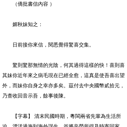
（僑批書信內容 ）
Video
媚秋妹知之：
日前接你來信，閱悉覺得驚喜交集。
驚則驚那無情的光陰，何其過得這樣的快！喜則喜
其妹你近年來之病毛現在已經全愈，這真是使吾喜出望
外，而妹你自身之幸亦多矣。茲付去中央國幣貳拾元，
乃查收回音示吾，餘事後陳。
【字幕】 清末民國時期，粵閩兩省先輩為生活所
迫，漂洋過海到海外謀生，並將辛勞所得及時寄回家