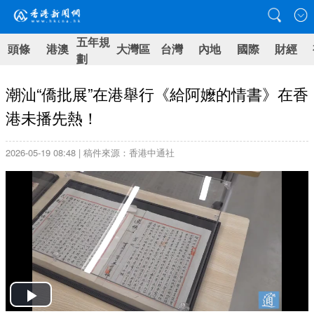
五年規
頭條
港澳
大灣區
台灣
內地
國際
財經
劃
潮汕“僑批展”在港舉行《給阿嬤的情書》在香
港未播先熱！
2026-05-19 08:48 | 稿件來源：香港中通社
Play