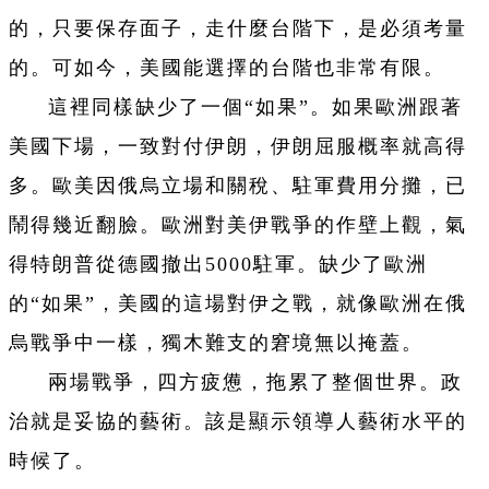
的，只要保存面子，走什麼台階下，是必須考量
的。可如今，美國能選擇的台階也非常有限。
這裡同樣缺少了一個“如果”。如果歐洲跟著
美國下場，一致對付伊朗，伊朗屈服概率就高得
多。歐美因俄烏立場和關稅、駐軍費用分攤，已
鬧得幾近翻臉。歐洲對美伊戰爭的作壁上觀，氣
得特朗普從德國撤出5000駐軍。缺少了歐洲
的“如果”，美國的這場對伊之戰，就像歐洲在俄
烏戰爭中一樣，獨木難支的窘境無以掩蓋。
兩場戰爭，四方疲憊，拖累了整個世界。政
治就是妥協的藝術。該是顯示領導人藝術水平的
時候了。