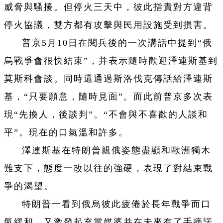
威脅與騷擾。但停火三天中，彼此指責對方違背
停火協議，雙方都有攻擊與民用設施受到損害。
普京5月10日在閱兵後的一次講話中提到“俄
烏戰爭會很快結束”，并表示隨時歡迎澤連斯基到
莫斯科會談。同時還通過斯洛伐克傳話給澤連斯
基，“只要願意，隨時見面”。而此前普京多次表
現“先換人，後談判”。“不會與不喜歡的人談和
平”。現在的口氣溫和許多。
澤連斯基在特朗普親俄姿態盡顯和歐洲獨木
難支下，態度一改以往的強硬，表現了對結束戰
爭的渴望。
特朗普一看到俄烏彼此疲倦於長年戰爭而口
氣緩和，又激發起充當媒婆并在未來有了手摘諾