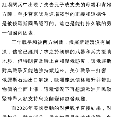
紅場閱兵中出現了失去兒子或丈夫的母親和寡婦
方陣，至少普京認為這場戰爭的正義和道德性，
是被俄羅斯國民認可的。這也是能打持久戰的另
一個國內因素。
三年戰爭和被西方制裁，俄羅斯經濟沒有崩
潰，儘管已經到了求之於朝鮮的武器和兵力援助
地步。但特朗普及時上台和親俄態度，讓俄羅斯
對烏戰爭又能勉強持續起來。美伊戰爭一打響，
俄羅斯石油出口解凍，歐洲能源價格飆升并帶動
物價的全面上漲，這種情況下再想讓歐洲居民勒
緊褲帶大額支持烏克蘭變得越發艱難。
而2026年美國發動的對伊戰爭直接結果，對