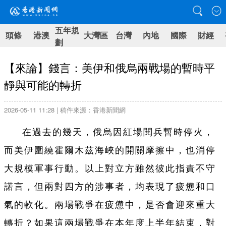
五年規
頭條
港澳
大灣區
台灣
內地
國際
財經
劃
【來論】錢言：美伊和俄烏兩戰場的暫時平
靜與可能的轉折
2026-05-11 11:28 | 稿件來源：香港新聞網
在過去的幾天，俄烏因紅場閱兵暫時停火，
而美伊圍繞霍爾木茲海峽的開關摩擦中，也消停
大規模軍事行動。以上對立方雖然彼此指責不守
諾言，但兩對四方的涉事者，均表現了疲憊和口
氣的軟化。兩場戰爭在疲憊中，是否會迎來重大
轉折？如果這兩場戰爭在本年度上半年結束，對