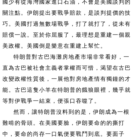
國少有從海灣國家進口石油，不會是美國談判的
關注點。伊朗提出要戰爭賠款，是談判提價的技
巧。美國打過無數場戰爭，打了就打了，從未有
賠償一說。至於你屈服了，最理想是重建一個親
美政權。美國倒是樂意在重建上幫忙。
特朗普對古巴海灘房地產市場非常看好，一
直為古巴被社會主義者掌權而可惜，渴望在古巴
改變政權性質後，一展他對房地產情有獨鐘的才
能。古巴這隻小羊在特朗普的餓狼眼裡，幾乎就
等對伊戰爭一結束，便張口吞噬了。
然而，讓特朗普沒料到的是，伊朗成為一根
難啃的骨頭。在美國要臉，伊朗要命的的撕打
中，要命的尚存一口氣便要戰鬥到底。要面子