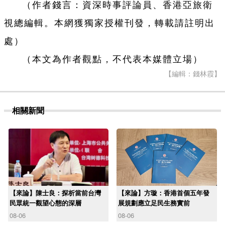
（作者錢言：資深時事評論員、香港亞旅衛
視總編輯。本網獲獨家授權刊發，轉載請註明出
處）
（本文為作者觀點，不代表本媒體立場）
【編輯：錢林霞】
相關新聞
【來論】陳士良：探析當前台灣
【來論】方璇：香港首個五年發
民眾統一觀望心態的深層
展規劃應立足民生務實前
08-06
08-06