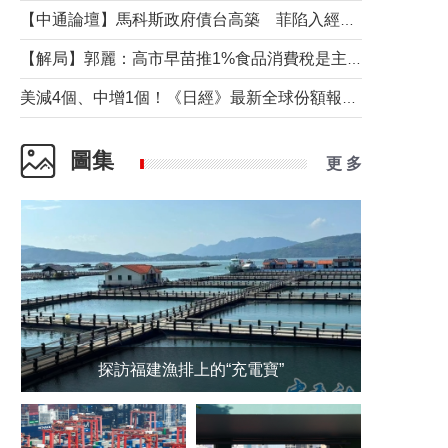
【中通論壇】馬科斯政府債台高築 菲陷入經濟困境與南海對抗惡循環？
【解局】郭麗：高市早苗推1%食品消費稅是主動作為還是被迫“飲鴆止渴”
美減4個、中增1個！《日經》最新全球份額報告透露了什麼？
圖集
更 多
探訪福建漁排上的“充電寶”