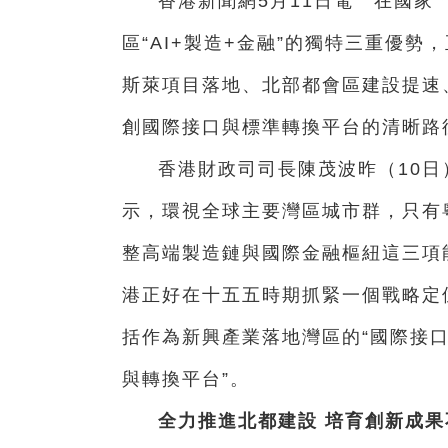
香港新聞網5月11日電 在國家
區“AI+製造+金融”的獨特三重優
斯萊項目落地、北部都會區建設提速
創國際接口與標準轉換平台的清晰路
香港財政司司長陳茂波昨（10
示，環視全球主要灣區城市群，只有
整高端製造鏈與國際金融樞紐這三項能
港正好在十五五時期抓緊一個戰略定
括作為新興產業落地灣區的“國際接口
與轉換平台”。
全力推進北都建設 培育創新成