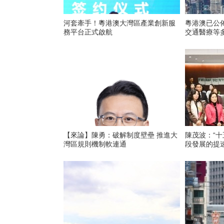
河套牽手！粵港澳大灣區產業創新服
粵港澳已公佈
務平台正式啟航 ‌
交通醫療等
【來論】陳勇：破解制度壁壘 推進大
陳茂波：“十
灣區規則機制軟連通
段發展的提