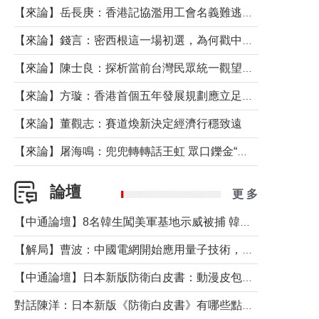
【來論】岳長庚：香港記協濫用工會名義難逃法律制裁
【來論】錢言：密西根這一場初選，為何戳中了兩黨最痛的神經？
【來論】陳士良：探析當前台灣民眾統一觀望心態的深層成因
【來論】方璇：香港首個五年發展規劃應立足民生務實前行
【來論】董觀志：賽道煥新決定經濟行穩致遠
【來論】屠海鳴：兜兜轉轉話王虹 眾口鑠金“一邊倒”
論壇
更 多
【中通論壇】8名韓生闖美軍基地示威被捕 韓國年輕人反美情緒從何而來？
【解局】曹波：中國電網開始應用量子技術，以後會不再停電嗎？
【中通論壇】日本新版防衛白皮書：動漫皮包藏不住軍國野心
對話陳洋：日本新版《防衛白皮書》有哪些點值得警惕？