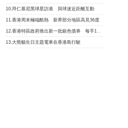
10.拜仁慕尼黑球星訪港 與球迷近距離互動
11.香港周末極端酷熱 新界部分地區高見36度
12.香港特區政府推出新一批銀色債券 每手1萬元保底息4.25厘
13.大熊貓生日主題電車在香港島行駛