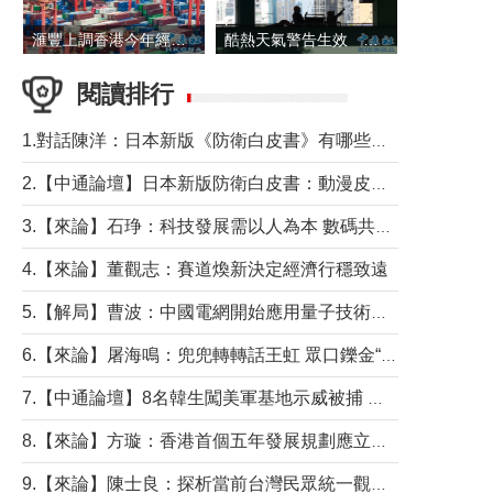
滙豐上調香港今年經濟增長預測至4.5%
酷熱天氣警告生效 本港高溫持續至下周
閱讀排行
1.對話陳洋：日本新版《防衛白皮書》有哪些點值得警惕？
2.【中通論壇】日本新版防衛白皮書：動漫皮包藏不住軍國野心
3.【來論】石琤：科技發展需以人為本 數碼共融不應讓長者放棄傳統生活方式
4.【來論】董觀志：賽道煥新決定經濟行穩致遠
5.【解局】曹波：中國電網開始應用量子技術，以後會不再停電嗎？
6.【來論】屠海鳴：兜兜轉轉話王虹 眾口鑠金“一邊倒”
7.【中通論壇】8名韓生闖美軍基地示威被捕 韓國年輕人反美情緒從何而來？
8.【來論】方璇：香港首個五年發展規劃應立足民生務實前行
9.【來論】陳士良：探析當前台灣民眾統一觀望心態的深層成因