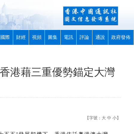
國際
財經
視頻
圖集
電訊
評論
通說
政府發佈
 香港藉三重優勢錨定大灣
【字號：
大
中
小
】