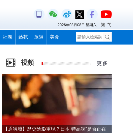
繁
简
2026年08月08日 星期六
社團
藝苑
旅遊
美食
視頻
更 多
【通講壇】歷史陰影重現？日本“特高課”是否正在