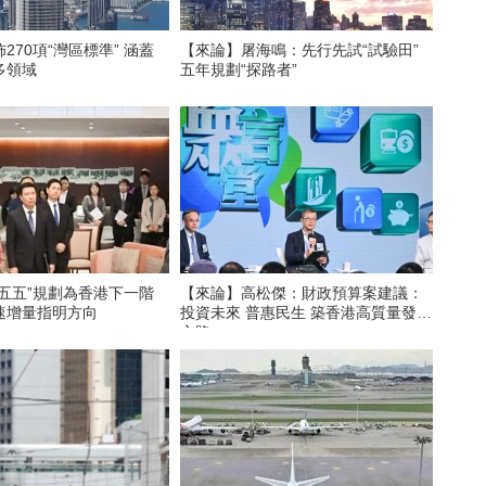
270項“灣區標準” 涵蓋
【來論】屠海鳴：先行先試“試驗田”
多領域
五年規劃“探路者”
五五”規劃為香港下一階
【來論】高松傑：財政預算案建議：
速增量指明方向
投資未來 普惠民生 築香港高質量發展
之路