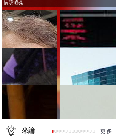
借殼還魂
來論
更 多