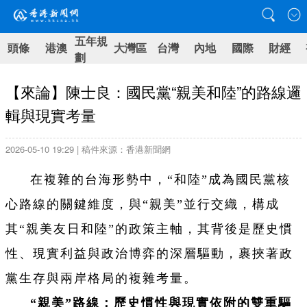
五年規
頭條
港澳
大灣區
台灣
內地
國際
財經
劃
【來論】陳士良：國民黨“親美和陸”的路線邏
輯與現實考量
2026-05-10 19:29 | 稿件來源：香港新聞網
在複雜的台海形勢中，“和陸”成為國民黨核
心路線的關鍵維度，與“親美”並行交織，構成
其“親美友日和陸”的政策主軸，其背後是歷史慣
性、現實利益與政治博弈的深層驅動，裹挾著政
黨生存與兩岸格局的複雜考量。
“親美”路線：歷史慣性與現實依附的雙重驅