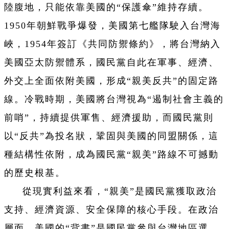
陸腹地，只能依靠美國的“保護傘”維持存續。
1950年朝鮮戰爭爆發，美國第七艦隊駛入台灣海
峽，1954年簽訂《共同防禦條約》，將台灣納入
美國亞太防禦體系，國民黨自此在軍事、經濟、
外交上全面依附美國，形成“親美反共”的固定路
線。冷戰時期，美國將台灣視為“遏制社會主義的
前哨”，持續提供軍售、經濟援助，而國民黨則
以“反共”為投名狀，鞏固與美國的同盟關係，這
種結構性依附，成為國民黨“親美”路線不可撼動
的歷史根基。
從現實利益來看，“親美”是國民黨獲取政治
支持、經濟資源、安全保障的核心手段。在政治
層面，美國的“背書”是國民黨參與台灣地區選