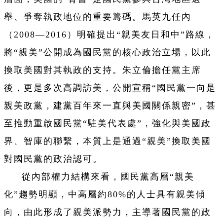
舉、爭奪執政地位的重要籌碼。馬英九任內
（2008—2016）明確提出“親美友日和中”路線，
將“親美”公開成為國民黨的核心政治立場，以此
換取美國對其執政的支持。朱立倫擔任黨主席
後，更是多次高調訪美，公開宣稱“國民黨一向是
親美政黨，建黨百年來一直與美國關係親密”，甚
至推動重啟國民黨“駐美代表處”，強化與美國政
界、智庫的聯繫，本質上是通過“親美”換取美國
對國民黨的政治認可。
從內部權力結構來看，國民黨高層“親美
化”趨勢明顯，中高層約80%的人士具有親美傾
向，由此形成了親美派勢力，主導著國民黨的政