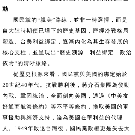
動
國民黨的“親美”路線，並非一時選擇，而是
自大陸時期便已埋下的歷史基因，歷經冷戰格局
塑造、台美利益綁定，逐漸內化為其生存發展的
核心支柱，並呈現出“歷史溯源—利益綁定—政治
依附”的清晰脈絡。
從歷史根源來看，國民黨與美國的綁定始於
20世紀40年代。抗戰勝利後，蔣介石集團為發動
內戰、鞏固統治，全面倒向美國，通過《中美友
好通商航海條約》等不平等條約，換取美國的軍
事援助與經濟支持，淪為美國在華利益的代理
人。1949年敗退台灣後，國民黨政權更是失去大