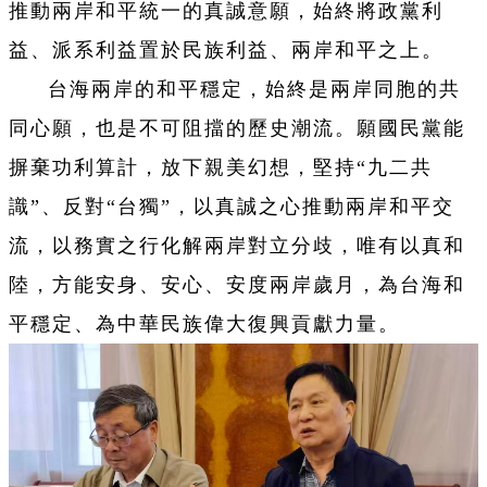
推動兩岸和平統一的真誠意願，始終將政黨利
益、派系利益置於民族利益、兩岸和平之上。
台海兩岸的和平穩定，始終是兩岸同胞的共
同心願，也是不可阻擋的歷史潮流。願國民黨能
摒棄功利算計，放下親美幻想，堅持“九二共
識”、反對“台獨”，以真誠之心推動兩岸和平交
流，以務實之行化解兩岸對立分歧，唯有以真和
陸，方能安身、安心、安度兩岸歲月，為台海和
平穩定、為中華民族偉大復興貢獻力量。