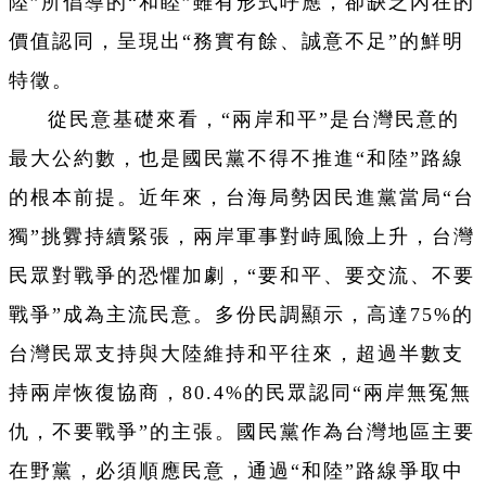
陸”所倡導的“和睦”雖有形式呼應，卻缺乏內在的
價值認同，呈現出“務實有餘、誠意不足”的鮮明
特徵。
從民意基礎來看，“兩岸和平”是台灣民意的
最大公約數，也是國民黨不得不推進“和陸”路線
的根本前提。近年來，台海局勢因民進黨當局“台
獨”挑釁持續緊張，兩岸軍事對峙風險上升，台灣
民眾對戰爭的恐懼加劇，“要和平、要交流、不要
戰爭”成為主流民意。多份民調顯示，高達75%的
台灣民眾支持與大陸維持和平往來，超過半數支
持兩岸恢復協商，80.4%的民眾認同“兩岸無冤無
仇，不要戰爭”的主張。國民黨作為台灣地區主要
在野黨，必須順應民意，通過“和陸”路線爭取中