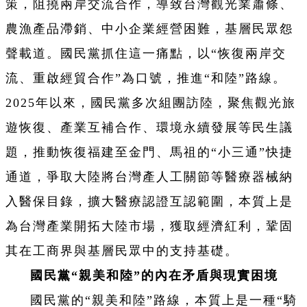
策，阻撓兩岸交流合作，導致台灣觀光業蕭條、
農漁產品滯銷、中小企業經營困難，基層民眾怨
聲載道。國民黨抓住這一痛點，以“恢復兩岸交
流、重啟經貿合作”為口號，推進“和陸”路線。
2025年以來，國民黨多次組團訪陸，聚焦觀光旅
遊恢復、產業互補合作、環境永續發展等民生議
題，推動恢復福建至金門、馬祖的“小三通”快捷
通道，爭取大陸將台灣產人工關節等醫療器械納
入醫保目錄，擴大醫療認證互認範圍，本質上是
為台灣產業開拓大陸市場，獲取經濟紅利，鞏固
其在工商界與基層民眾中的支持基礎。
國民黨“親美和陸”的內在矛盾與現實困境
國民黨的“親美和陸”路線，本質上是一種“騎