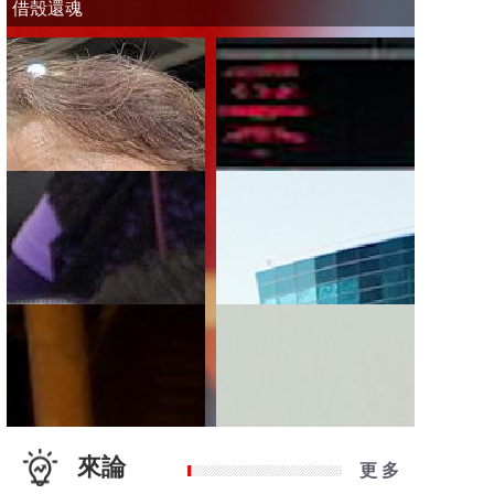
借殼還魂
來論
更 多