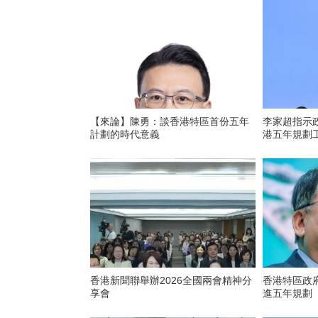
【來論】陳勇：談香港特區首份五年
李家超指示
計劃的時代意義
港五年規劃
香港新聞聯舉辦2026全國兩會精神分
香港特區政
享會
進五年規劃