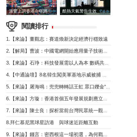
滙豐上調香港今年經濟增長預測至4.5%
酷熱天氣警告生效 本港高溫持續至下周
閱讀排行
1.【來論】董觀志：賽道煥新決定經濟行穩致遠
2.【解局】曹波：中國電網開始應用量子技術，以後會不再停電嗎？
3.【來論】石琤：科技發展需以人為本 數碼共融不應讓長者放棄傳統生活方式
4.【中通論壇】8名韓生闖美軍基地示威被捕 韓國年輕人反美情緒從何而來？
5.【來論】屠海鳴：兜兜轉轉話王虹 眾口鑠金“一邊倒”
6.【來論】方璇：香港首個五年發展規劃應立足民生務實前行
7.【來論】陳士良：探析當前台灣民眾統一觀望心態的深層成因
8.拜仁慕尼黑球星訪港 與球迷近距離互動
9.【來論】錢言：密西根這一場初選，為何戳中了兩黨最痛的神經？