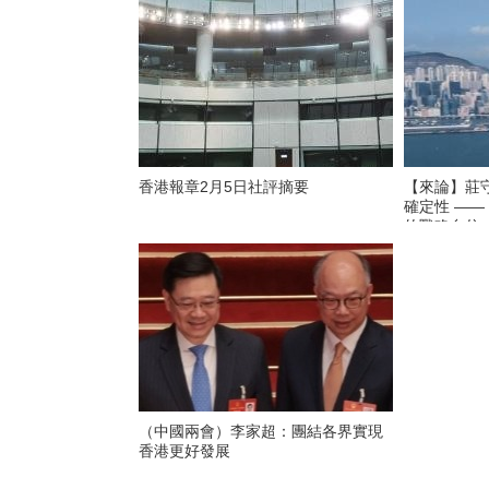
香港報章2月5日社評摘要
【來論】莊
確定性 ——
的戰略自信
（中國兩會）李家超：團結各界實現
香港更好發展