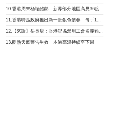
10.香港周末極端酷熱 新界部分地區高見36度
11.香港特區政府推出新一批銀色債券 每手1萬元保底息4.25厘
12.【來論】岳長庚：香港記協濫用工會名義難逃法律制裁
13.酷熱天氣警告生效 本港高溫持續至下周