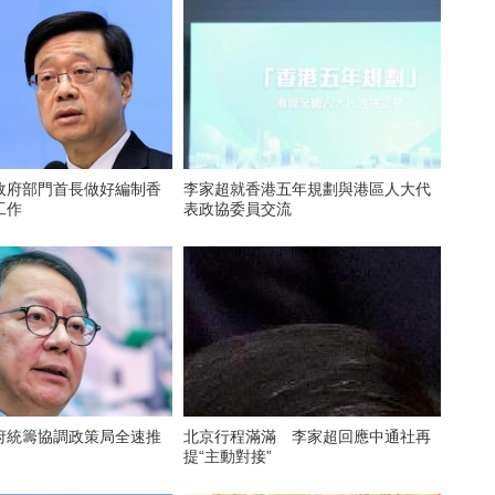
政府部門首長做好編制香
李家超就香港五年規劃與港區人大代
工作
表政協委員交流
府統籌協調政策局全速推
北京行程滿滿 李家超回應中通社再
提“主動對接”