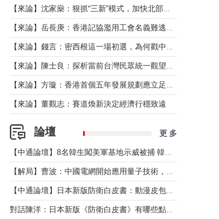
【來論】沈家燊：狠抓“三新”模式，加快北部都會區建設
【來論】岳長庚：香港記協濫用工會名義難逃法律制裁
【來論】錢言：密西根這一場初選，為何戳中了兩黨最痛的神經？
【來論】陳士良：探析當前台灣民眾統一觀望心態的深層成因
【來論】方璇：香港首個五年發展規劃應立足民生務實前行
【來論】董觀志：賽道煥新決定經濟行穩致遠
論壇
更 多
【中通論壇】8名韓生闖美軍基地示威被捕 韓國年輕人反美情緒從何而來？
【解局】曹波：中國電網開始應用量子技術，以後會不再停電嗎？
【中通論壇】日本新版防衛白皮書：動漫皮包藏不住軍國野心
對話陳洋：日本新版《防衛白皮書》有哪些點值得警惕？