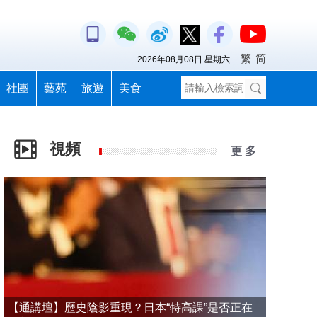
繁
简
2026年08月08日 星期六
社團
藝苑
旅遊
美食
視頻
更 多
【通講壇】歷史陰影重現？日本“特高課”是否正在