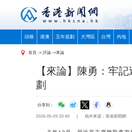
頭條
港澳
五年規劃
大灣區
台灣
內地
首頁
-> 評論 ->來論
【來論】陳勇：牢記
劃
分享到：
2026-05-09 20:40
|
稿件來源：香港新聞網