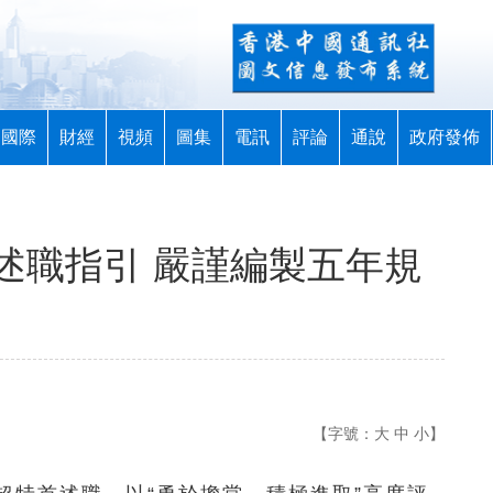
國際
財經
視頻
圖集
電訊
評論
通說
政府發佈
述職指引 嚴謹編製五年規
【字號：
大
中
小
】