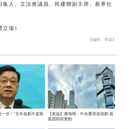
召集人、立法會議員、民建聯副主席、新界社
體立場）
【編輯：黃璇】
性一步！“五年規劃不是取
【來論】屠海鳴：中央重視港規劃 遮
風擋雨鼓實勁