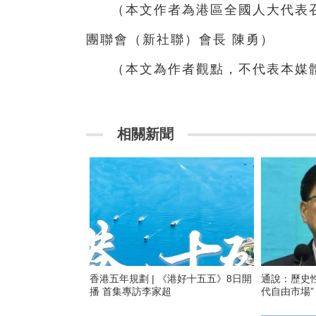
（本文作者為港區全國人大代表
團聯會（新社聯）會長 陳勇）
（本文為作者觀點，不代表本媒
相關新聞
香港五年規劃 | 《港好十五五》8日開
通說：歷史
播 首集專訪李家超
代自由市場”