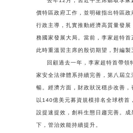
去年12月，習近平主席聽取李家
價特區政府工作，並明確指出特區政
行政主導，扎實推動經濟高質量發展
務國家發展大局。當前，李家超特首
此時重溫習主席的殷切期望，對編製
回顧過去一年，李家超特首帶領特
家安全法律體系持續完善，第八屆立
暢。經濟方面，財政狀況穩步改善，
以140億美元募資規模排名全球榜
設提速提效，創科生態日趨完善。成
下，管治效能持續提升。