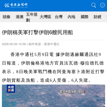
五年規
頭條
港澳
大灣區
台灣
內地
國際
財經
劃
伊朗稱美軍打擊伊朗6艘民用船
2026-05-09 15:58 | 稿件來源：香港中通社
香港中通社5月9日電 據伊朗邁赫爾通訊社9
日報道，伊朗倫格港地方官員法瓦德·穆拉德扎德
表示，8日晚美軍戰鬥機在阿曼海塞卜港附近打擊
伊朗貨船及漁船，造成6人受傷，6人失蹤。