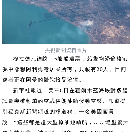
央視新聞資料圖片
穆拉德扎德說，6艘船遭襲，船隻均歸倫格港
縣中部穆阿利姆港居民所有，共載有20人。目前
傷者正在阿曼的醫院接受治療。
新華社報道，美軍8日在霍爾木茲海峽對多艘
試圖突破封鎖的空載伊朗油輪發動空襲。報道援
引福克斯新聞頻道的報道稱，一名美國官員
說：“這些都是超大型原油運輸船，……體型龐大