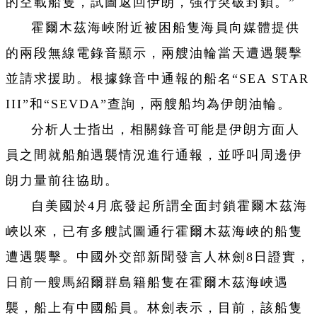
的空載船隻，試圖返回伊朗，強行突破封鎖。”
霍爾木茲海峽附近被困船隻海員向媒體提供
的兩段無線電錄音顯示，兩艘油輪當天遭遇襲擊
並請求援助。根據錄音中通報的船名“SEA STAR
III”和“SEVDA”查詢，兩艘船均為伊朗油輪。
分析人士指出，相關錄音可能是伊朗方面人
員之間就船舶遇襲情況進行通報，並呼叫周邊伊
朗力量前往協助。
自美國於4月底發起所謂全面封鎖霍爾木茲海
峽以來，已有多艘試圖通行霍爾木茲海峽的船隻
遭遇襲擊。中國外交部新聞發言人林劍8日證實，
日前一艘馬紹爾群島籍船隻在霍爾木茲海峽遇
襲，船上有中國船員。林劍表示，目前，該船隻