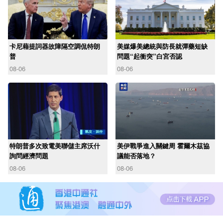
卡尼藉提詞器故障隔空調侃特朗
美媒爆美總統與防長就彈藥短缺
普
問題“起衝突”白宮否認
08-06
08-06
特朗普多次致電美聯儲主席沃什
美伊戰爭進入關鍵周 霍爾木茲協
詢問經濟問題
議能否落地？
08-06
08-06