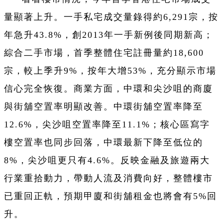
量顯著上升。一手私宅成交量錄得約6,291宗，按
年急升43.8%，創2013年一手新例後同期新高；
綜合二手市場，首季整體住宅註冊量約18,600
宗，較上季升9%，按年大增53%，充分顯示市場
信心完全恢復。商業方面，中環和尖沙咀的商廈
與街舖空置率明顯改善。中環街舖空置率降至
12.6%，尖沙咀空置率降至11.1%；核心區寫字
樓空置率也同步回落，中環最新下降至低位的
8%，尖沙咀更只有4.6%。反映金融及旅遊兩大
行業重拾動力，帶動人流及消費向好，整體樓市
已重回正軌，預期甲廈和街舖租金也將會有5%回
升。