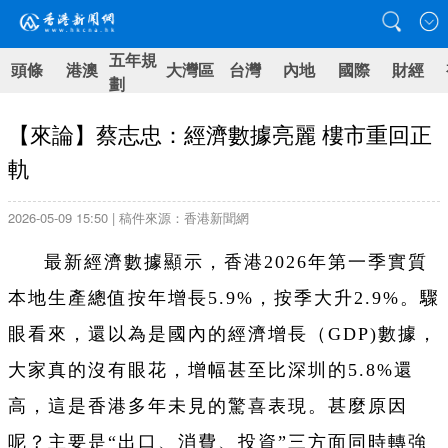
五年規
頭條
港澳
大灣區
台灣
內地
國際
財經
劃
【來論】蔡志忠：經濟數據亮麗 樓市重回正
軌
2026-05-09 15:50 | 稿件來源：香港新聞網
最新經濟數據顯示，香港2026年第一季實質
本地生產總值按年增長5.9%，按季大升2.9%。驟
眼看來，還以為是國內的經濟增長（GDP)數據，
大家真的沒有眼花，增幅甚至比深圳的5.8%還
高，這是香港多年未見的驚喜表現。甚麼原因
呢？主要是“出口、消費、投資”三方面同時轉強