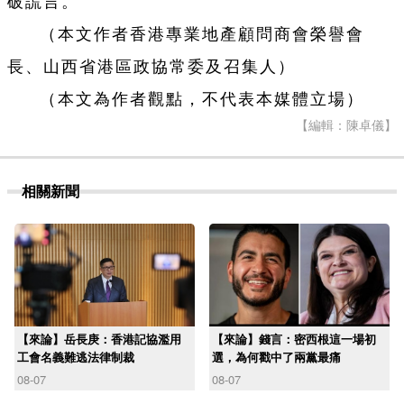
破謊言。
（本文作者香港專業地產顧問商會榮譽會
長、山西省港區政協常委及召集人）
（本文為作者觀點，不代表本媒體立場）
【編輯：陳卓儀】
相關新聞
【來論】岳長庚：香港記協濫用
【來論】錢言：密西根這一場初
工會名義難逃法律制裁
選，為何戳中了兩黨最痛
08-07
08-07