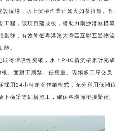
建設現場，水上沉樁作業正如火如荼推進。作
點工程，該項目建成後，將助力南沙港區構築
頭集群，有效降低粵港澳大灣區互聯互通物流
動能。
已取得階段性突破，水上PHC樁沉樁累計完成
18根。面對工期緊、任務重、現場多工序交叉
隊採用24小時趁潮作業模式，充分利用低潮位
橋下橫梁等結構施工，確保各環節銜接緊密、