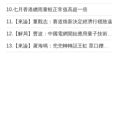
10.七月香港總雨量較正常值高超一倍
11.【來論】董觀志：賽道煥新決定經濟行穩致遠
12.【解局】曹波：中國電網開始應用量子技術，以後會不再停電嗎？
13.【來論】屠海鳴：兜兜轉轉話王虹 眾口鑠金“一邊倒”