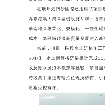
在廣州港南沙國際通用碼頭項目
為粵港澳大灣區基礎設施互聯互通重
華南地區專業化、規模化、一體化碼
成本，為區域經濟高質量發展注入新
當前，項目一階段水上沉樁施工
681根，水上鋼管樁沉樁累計完成2
以及潮水風浪不穩定等挑戰，項目團
時段集中推進海輪泊位現澆樁帽、引
過程受控有序。