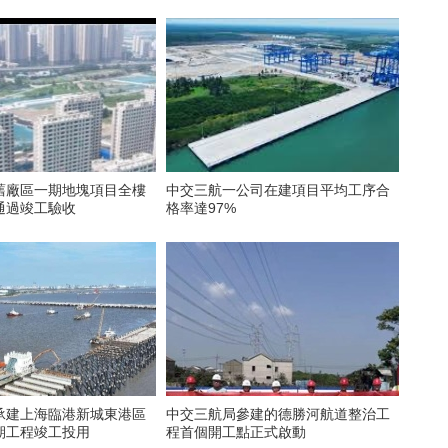
舊廠區一期地塊項目全樓
中交三航一公司在建項目平均工序合
通過竣工驗收
格率達97%
承建上海臨港新城東港區
中交三航局參建的德勝河航道整治工
期工程竣工投用
程首個開工點正式啟動