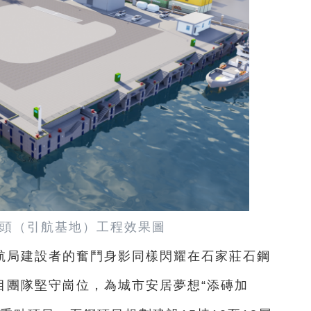
頭（引航基地）工程效果圖
航局建設者的奮鬥身影同樣閃耀在石家莊石鋼
目團隊堅守崗位，為城市安居夢想“添磚加