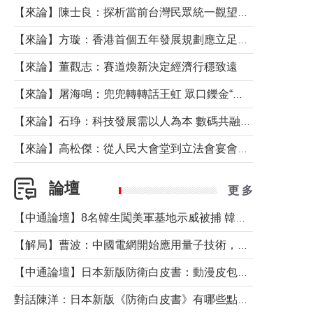
【來論】陳士良：探析當前台灣民眾統一觀望心態的深層成因
【來論】方璇：香港首個五年發展規劃應立足民生務實前行
【來論】董觀志：賽道煥新決定經濟行穩致遠
【來論】屠海鳴：兜兜轉轉話王虹 眾口鑠金“一邊倒”
【來論】石琤：科技發展需以人為本 數碼共融不應讓長者放棄傳統生活方式
【來論】高松傑：從人民大會堂到立法會宴會廳——香港管治新範式的完整拼圖
論壇
更 多
【中通論壇】8名韓生闖美軍基地示威被捕 韓國年輕人反美情緒從何而來？
【解局】曹波：中國電網開始應用量子技術，以後會不再停電嗎？
【中通論壇】日本新版防衛白皮書：動漫皮包藏不住軍國野心
對話陳洋：日本新版《防衛白皮書》有哪些點值得警惕？