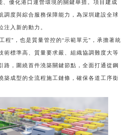
能、優化港口運營環境的關鍵舉措。項目建成
航調度與綜合服務保障能力，為深圳建設全球
位注入新的動力。
工程”，也是質量管控的“示範單元”，承擔著統
技術標準高、質量要求嚴、組織協調難度大等
引路，圍繞首件澆築關鍵節點，全面打通從鋼
澆築成型的全流程施工鏈條，確保各道工序銜