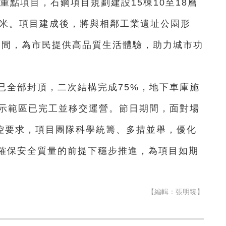
新重點項目，石鋼項目規劃建設15棟10至18層
方米。項目建成後，將與相鄰工業遺址公園形
市空間，為市民提供高品質生活體驗，助力城市功
已全部封頂，二次結構完成75%，地下車庫施
，示範區已完工並移交運營。節日期間，面對場
管控要求，項目團隊科學統籌、多措並舉，優化
確保安全質量的前提下穩步推進，為項目如期
【編輯：張明臻】