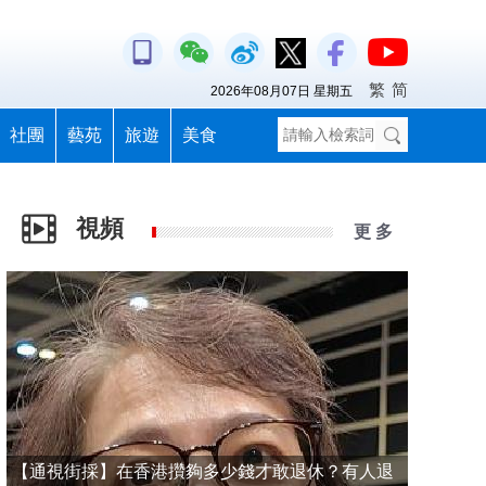
繁
简
2026年08月07日 星期五
社團
藝苑
旅遊
美食
視頻
更 多
【通視街採】在香港攢夠多少錢才敢退休？有人退