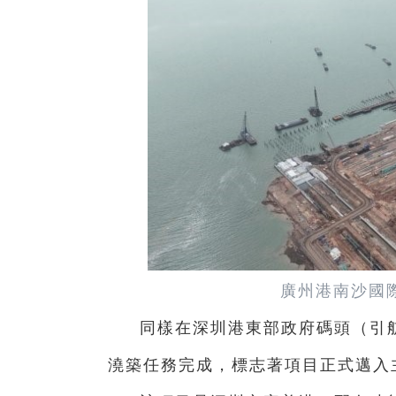
廣州港南沙國
同樣在深圳港東部政府碼頭（引
澆築任務完成，標志著項目正式邁入