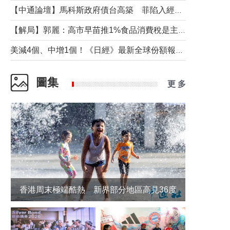
【中通論壇】馬科斯政府債台高築 菲陷入經濟困境與南海對抗惡循環？
【解局】郭麗：高市早苗推1%食品消費稅是主動作為還是被迫“飲鴆止渴”
美減4個、中增1個！《日經》最新全球份額報告透露了什麼？
圖集
更 多
香港周末極端酷熱 新界部分地區高見36度