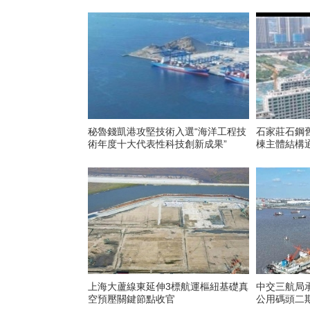
秘魯錢凱港攻堅技術入選“海洋工程技
石家莊石鋼
術年度十大代表性科技創新成果”
棟主體結構
上海大蘆線東延伸3標航運樞紐基礎真
中交三航局
空預壓關鍵節點收官
公用碼頭二