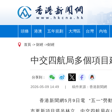
頭條
港澳
五年規劃
大灣區
台灣
內地
首頁
-> 財經 ->財經
中交四航局多個項目
分享到：
2026-05-09 14:49
|
稿件來源：香港新聞網
香港新聞網5月9日電 “五一”
市更新項目塔吊林立。中交四航局在