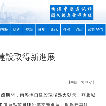
國際
財經
視頻
圖集
電訊
評論
通說
政府發佈
建設取得新進展
【字號：
大
中
小
】
勞動節期間，南粵港口建設現場熱火朝天，燕趙城
多個重點項目建設傳來新進展，取得新突破。