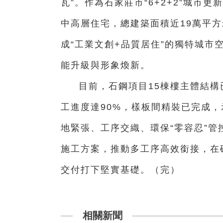
瓦”。作為石家莊市“6+2+2”城市更
中高層住宅，總建築面積近19萬平
成“工業文創+品質居住”的獨特城
能升級與形象煥新。
目前，石鋼項目15棟樓主體結構
工進度達90%，樣板間精裝已完成
地緊張、工序交織、環保“零容忍”
施工方案，推動多工序高效銜接，在
交付打下堅實基礎。（完）
相關新聞