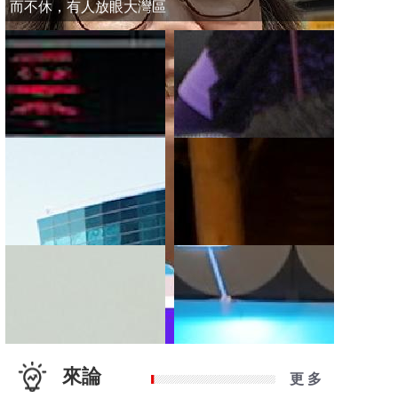
而不休，有人放眼大灣區
來論
更 多