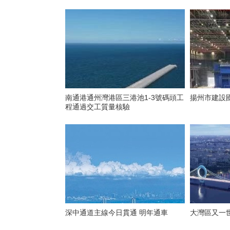
南通港通州灣港區三港池1-3號碼頭工
揚州市建設
程通過交工質量核驗
深中通道主線今日貫通 明年通車
大灣區又一