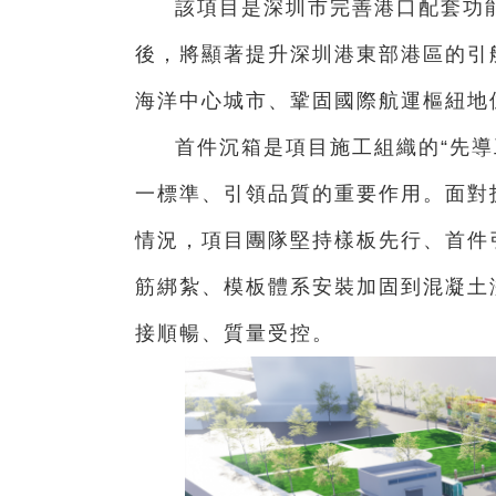
該項目是深圳市完善港口配套功
後，將顯著提升深圳港東部港區的引
海洋中心城市、鞏固國際航運樞紐地
首件沉箱是項目施工組織的“先導
一標準、引領品質的重要作用。面對
情況，項目團隊堅持樣板先行、首件
筋綁紮、模板體系安裝加固到混凝土
接順暢、質量受控。