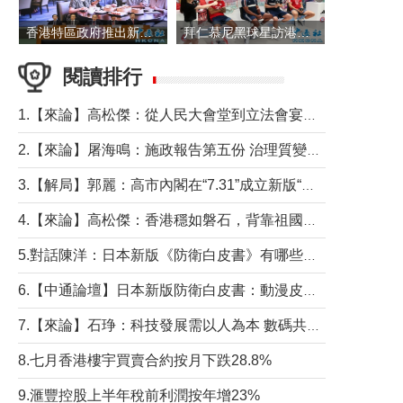
香港特區政府推出新一批銀色債券 每手1萬元保底息4.25厘
拜仁慕尼黑球星訪港 與球迷近距離互動
閱讀排行
1.【來論】高松傑：從人民大會堂到立法會宴會廳——香港管治新範式的完整拼圖
2.【來論】屠海鳴：施政報告第五份 治理質變脈絡清
3.【解局】郭麗：高市內閣在“7.31”成立新版“特高課”意欲何為？
4.【來論】高松傑：香港穩如磐石，背靠祖國才是真正的“終極護城河”
5.對話陳洋：日本新版《防衛白皮書》有哪些點值得警惕？
6.【中通論壇】日本新版防衛白皮書：動漫皮包藏不住軍國野心
7.【來論】石琤：科技發展需以人為本 數碼共融不應讓長者放棄傳統生活方式
8.七月香港樓宇買賣合約按月下跌28.8%
9.滙豐控股上半年稅前利潤按年增23%