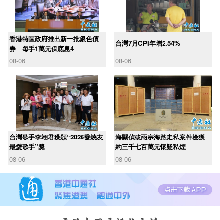
香港特區政府推出新一批銀色債
台灣7月CPI年增2.54%
券 每手1萬元保底息4
08-06
08-06
台灣歌手李翊君獲頒“2026發燒友
海關偵破兩宗海路走私案件檢獲
最愛歌手”獎
約三千七百萬元懷疑私煙
08-06
08-06