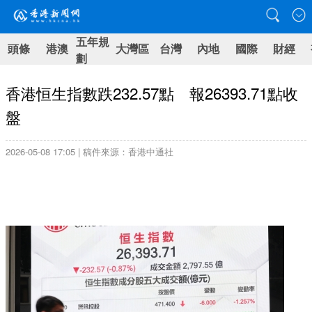
五年規
頭條
港澳
大灣區
台灣
內地
國際
財經
劃
香港恒生指數跌232.57點 報26393.71點收
盤
2026-05-08 17:05 | 稿件來源：香港中通社