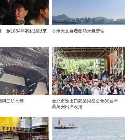
7度 創1884年有紀錄以來
香港天文台發酷熱天氣警告
嶺與三坊七巷
台北市進出口商業同業公會80週年
蔣萬安出席表揚