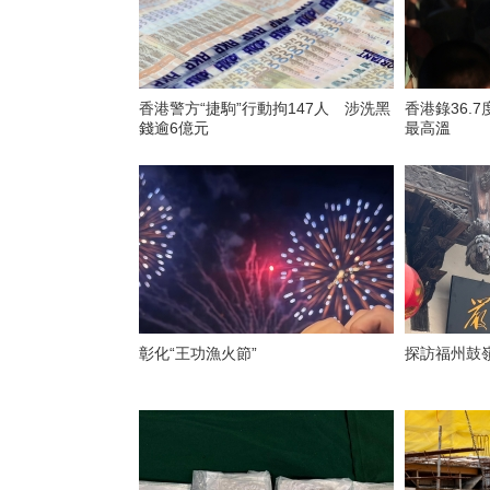
香港警方“捷駒”行動拘147人 涉洗黑
香港錄36.
錢逾6億元
最高溫
彰化“王功漁火節”
探訪福州鼓