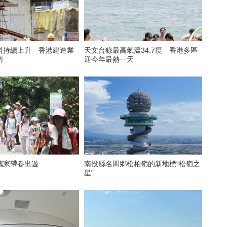
料持續上升 香港建造業
天文台錄最高氣溫34.7度 香港多區
切
迎今年最熱一天
攜家帶眷出遊
南投縣名間鄉松柏嶺的新地標“松嶺之
星”