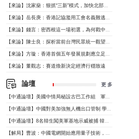
【來論】沈家燊：狠抓“三新”模式，加快北部都會區建設
【來論】岳長庚：香港記協濫用工會名義難逃法律制裁
【來論】錢言：密西根這一場初選，為何戳中了兩黨最痛的神經？
【來論】陳士良：探析當前台灣民眾統一觀望心態的深層成因
【來論】方璇：香港首個五年發展規劃應立足民生務實前行
【來論】董觀志：賽道煥新決定經濟行穩致遠
論壇
更 多
【中通論壇】美國中情局秘設古巴工作組 軍事行動箭在弦上？
【中通論壇】中國對美加強無人機出口管制 學者：貿易與安全考量兼有
【中通論壇】8名韓生闖美軍基地示威被捕 韓國年輕人反美情緒從何而來？
【解局】曹波：中國電網開始應用量子技術，以後會不再停電嗎？