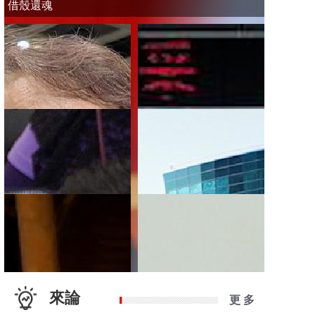
借殼還魂
來論
更 多