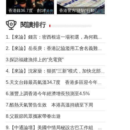
香港錄36.7度 創1884年有紀錄以來最高溫
香港警方“捷駒”行動拘147人 涉洗黑錢逾6億元
閱讀排行
1.【來論】錢言：密西根這一場初選，為何戳中了兩黨最痛的神經？
2.【來論】岳長庚：香港記協濫用工會名義難逃法律制裁
3.探訪福建漁排上的“充電寶”
4.【來論】沈家燊：狠抓“三新”模式，加快北部都會區建設
5.天文台錄最高氣溫34.7度 香港多區迎今年最熱一天
6.滙豐上調香港今年經濟增長預測至4.5%
7.酷熱天氣警告生效 本港高溫持續至下周
8.父親節民眾攜家帶眷出遊
9.【中通論壇】美國中情局秘設古巴工作組 軍事行動箭在弦上？