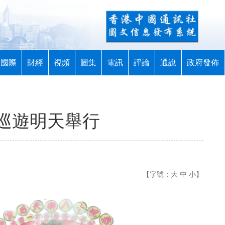
國際
財經
視頻
圖集
電訊
評論
通說
政府發佈
巡遊明天舉行
【字號：
大
中
小
】