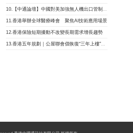
10.【中通論壇】中國對美加強無人機出口管制 學者：貿易與安全考量兼有
11.香港舉辦全球醫療峰會 聚焦AI技術應用場景
12.香港保險短期擾動不改變長期需求增長趨勢
13.香港五年規劃｜公屋聯會倡恢復“三年上樓”目標