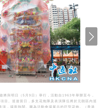
將與明日（5月9日）舉行，活動自1963年舉辦至今，
性項目。巡遊當日，多支花炮隊及表演隊伍將於元朗區內巡
表演，場面熱鬧。圖為活動會場展示的巨型花炮。（香港