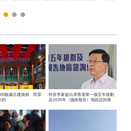
00餘歲古建煥新 民眾
​特首李家超出席香港第一個五年規劃
京韵
及2026年《施政報告》地區諮詢會