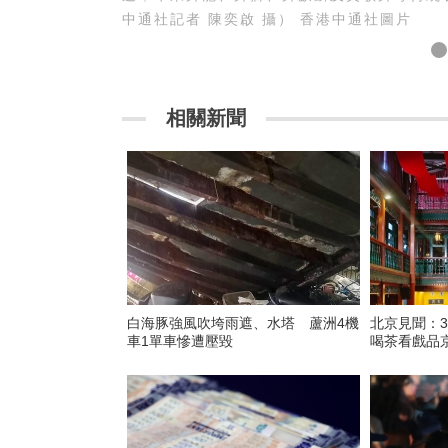
中通社記者 陳奕啟 攝） 香港中通社圖片
相關新聞
白海豚強風吹垮雨遮、水塔 蘆洲4機
北京見聞：3
車1單車慘遭壓毀
喝茶看戲品