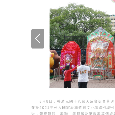
5月8日，香港元朗十八鄉天后寶誕會景巡遊
並於2021年列入國家級非物質文化遺產代表
遊，帶來舞龍、舞獅、舞麒麟及英歌舞等傳統