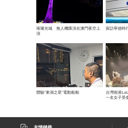
璀璨光城 無人機匯演在澳門夜空上
探訪寧德時
演
體驗“東湖之星”電動船舶
台灣南港La
一名女子受
友情鏈接