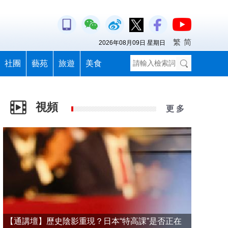
繁
简
2026年08月09日 星期日
社團
藝苑
旅遊
美食
視頻
更 多
【通講壇】歷史陰影重現？日本“特高課”是否正在