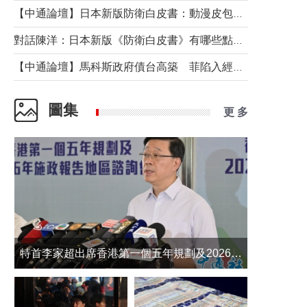
【中通論壇】日本新版防衛白皮書：動漫皮包藏不住軍國野心
對話陳洋：日本新版《防衛白皮書》有哪些點值得警惕？
【中通論壇】馬科斯政府債台高築 菲陷入經濟困境與南海對抗惡循環？
圖集
更 多
​特首李家超出席香港第一個五年規劃及2026年《施政報告》地區諮詢會