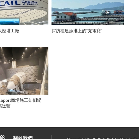
代燈塔工廠
探訪福建漁排上的“充電寶”
Laport商場施工架倒塌
傷送醫
關於我們