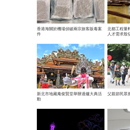
香港海關於機場偵破兩宗旅客販毒案
北都工程量
件
人才需求殷
新北市地藏庵俊賢堂舉辦過爐大典活
父親節民眾
動