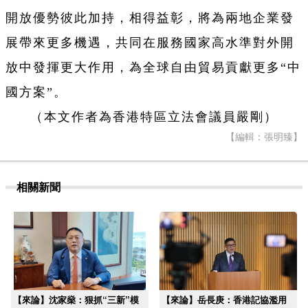
開放優勢彼此加持，相得益彰，將為兩地企業發
展帶來更多機遇，共同在服務國家高水準對外開
放中發揮更大作用，為全球自由貿易貢獻更多“中
國方案”。
（本文作者為香港特區立法會議員嚴剛）
【編輯：張明臻】
相關新聞
【來論】沈家燊：狠抓“三新”模
【來論】岳長庚：香港記協濫用