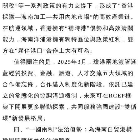
關稅”等一系列政策的有力支撐下，形成了“香港
採購—海南加工—共用內地市場”的高效產業鏈。
在航運領域，香港擁有“補時港”優勢和高效清關
能力，海南洋浦港擁有獨特區位與政策紅利，雙
方在“夥伴港口”合作上大有可為。
值得關注的是，2025年3月，瓊港兩地簽署涵
蓋經貿投資、金融、旅遊、人才交流五大領域的
合作備忘錄，合作邁入制度化新階段。依託已建
立的常態化的協調溝通機制，未來可在RCEP框
架下開展更多聯動探索，共同服務強國建設“雙循
環”新發展格局。
四、“一國兩制”法治優勢：為海南自貿港構