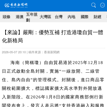
五年規
頭條
港澳
大灣區
台灣
內地
國際
財經
劃
【來論】嚴剛：優勢互補 打造港瓊自貿一體
化新格局
2026-05-07 20:10 | 稿件來源：香港新聞網
海南（簡稱瓊）自由貿易港於2025年12月18
日正式啟動全島封關，實施“一線放開、二線管
住、島內自由”的管理模式。封關後，進口商品零
關稅範圍擴大，標誌國家擴大高水準對外開放邁
入新階段。在2026年1月8日的國家商務部例行新
聞發布會上，發言人表示將“支持香港融入和服務