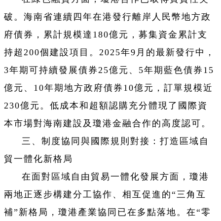
破。海南省連續四年在港發行離岸人民幣地方政
府債券，累計規模達180億元，募集資金累計支
持超200個建設項目。2025年9月的最新發行中，
3年期可持續發展債券25億元、5年期藍色債券15
億元、10年期地方政府債券10億元，訂單規模近
230億元。低成本和超額認購充分體現了國際資
本市場對海南建設及瓊港金融合作的高度認可。
三、制度協同與國際規則對接：打造區域自
貿一體化新格局
在面對區域自由貿易一體化發展方面，瓊港
兩地正逐步構建分工協作、相互促進的“三角互
補”新格局，瓊港產業協同已在多點落地。在“零