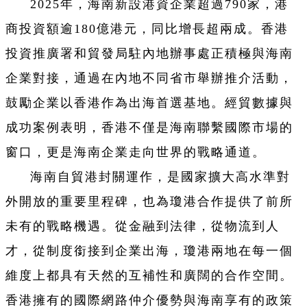
2025年，海南新設港資企業超過790家，港
商投資額逾180億港元，同比增長超兩成。香港
投資推廣署和貿發局駐內地辦事處正積極與海南
企業對接，通過在內地不同省市舉辦推介活動，
鼓勵企業以香港作為出海首選基地。經貿數據與
成功案例表明，香港不僅是海南聯繫國際市場的
窗口，更是海南企業走向世界的戰略通道。
海南自貿港封關運作，是國家擴大高水準對
外開放的重要里程碑，也為瓊港合作提供了前所
未有的戰略機遇。從金融到法律，從物流到人
才，從制度銜接到企業出海，瓊港兩地在每一個
維度上都具有天然的互補性和廣闊的合作空間。
香港擁有的國際網路仲介優勢與海南享有的政策