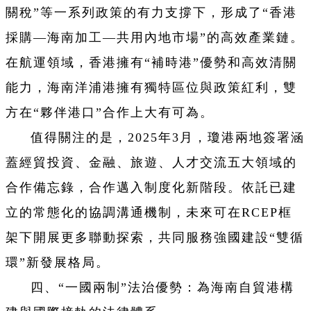
關稅”等一系列政策的有力支撐下，形成了“香港
採購—海南加工—共用內地市場”的高效產業鏈。
在航運領域，香港擁有“補時港”優勢和高效清關
能力，海南洋浦港擁有獨特區位與政策紅利，雙
方在“夥伴港口”合作上大有可為。
值得關注的是，2025年3月，瓊港兩地簽署涵
蓋經貿投資、金融、旅遊、人才交流五大領域的
合作備忘錄，合作邁入制度化新階段。依託已建
立的常態化的協調溝通機制，未來可在RCEP框
架下開展更多聯動探索，共同服務強國建設“雙循
環”新發展格局。
四、“一國兩制”法治優勢：為海南自貿港構