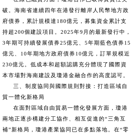
破。海南省連續四年在港發行離岸人民幣地方政
府債券，累計規模達180億元，募集資金累計支
持超200個建設項目。2025年9月的最新發行中，
3年期可持續發展債券25億元、5年期藍色債券15
億元、10年期地方政府債券10億元，訂單規模近
230億元。低成本和超額認購充分體現了國際資
本市場對海南建設及瓊港金融合作的高度認可。
三、制度協同與國際規則對接：打造區域自
貿一體化新格局
在面對區域自由貿易一體化發展方面，瓊港
兩地正逐步構建分工協作、相互促進的“三角互
補”新格局，瓊港產業協同已在多點落地。在“零