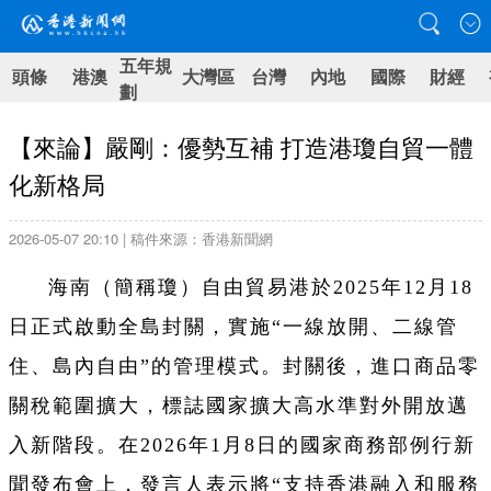
五年規
頭條
港澳
大灣區
台灣
內地
國際
財經
劃
【來論】嚴剛：優勢互補 打造港瓊自貿一體
化新格局
2026-05-07 20:10 | 稿件來源：香港新聞網
海南（簡稱瓊）自由貿易港於2025年12月18
日正式啟動全島封關，實施“一線放開、二線管
住、島內自由”的管理模式。封關後，進口商品零
關稅範圍擴大，標誌國家擴大高水準對外開放邁
入新階段。在2026年1月8日的國家商務部例行新
聞發布會上，發言人表示將“支持香港融入和服務