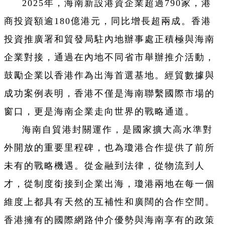
2025年，海南新設港資企業超過790家，港
商投資額逾180億港元，同比增長超兩成。香港
投資推廣署和貿發局駐內地辦事處正積極與海南
企業對接，通過在內地不同省市舉辦推介活動，
鼓勵企業以香港作為出海首選基地。經貿數據與
成功案例表明，香港不僅是海南聯繫國際市場的
窗口，更是海南企業走向世界的戰略通道。
海南自貿港封關運作，是國家擴大高水準對
外開放的重要里程碑，也為瓊港合作提供了前所
未有的戰略機遇。從金融到法律，從物流到人
才，從制度銜接到企業出海，瓊港兩地在每一個
維度上都具有天然的互補性和廣闊的合作空間。
香港擁有的國際網路仲介優勢與海南享有的政策