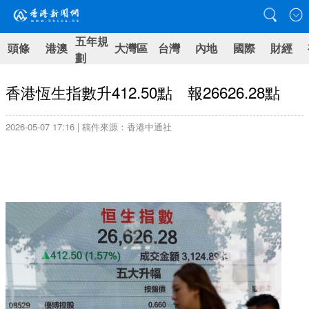
五年規
頭條
港澳
大灣區
台灣
內地
國際
財經
劃
香港恆生指數升412.50點 報26626.28點
2026-05-07 17:16 | 稿件來源：香港中通社