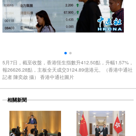
5月7日，截至收盤，香港恆生指數升412.50點，升幅1.57%，
報26626.28點，主板全天成交3124.89億港元。（香港中通社
記者 陳奕啟 攝） 香港中通社圖片
相關新聞