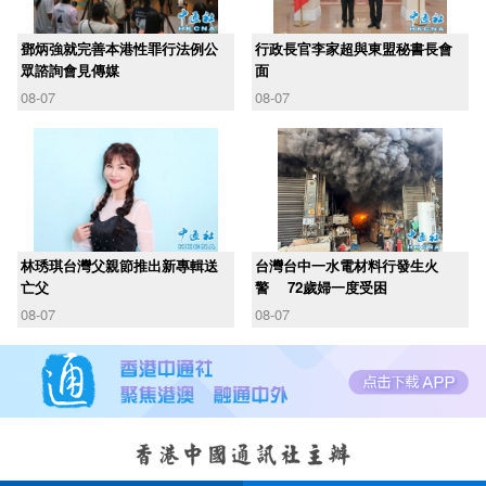
鄧炳強就完善本港性罪行法例公
行政長官李家超與東盟秘書長會
眾諮詢會見傳媒
面
08-07
08-07
林琇琪台灣父親節推出新專輯送
台灣台中一水電材料行發生火
亡父
警 72歲婦一度受困
08-07
08-07