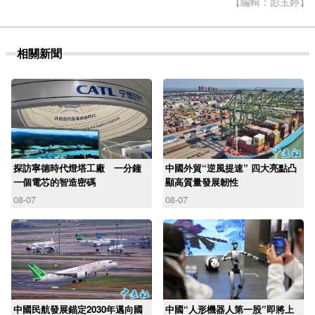
【編輯：彭玉婷】
相關新聞
探訪寧德時代燈塔工廠 一分鐘
中國外貿“逆風提速” 四大亮點凸
一個電芯的智造密碼
顯高質量發展韌性
08-07
08-07
中國民航發展錨定2030年邁向國
中國“人形機器人第一股”即將上