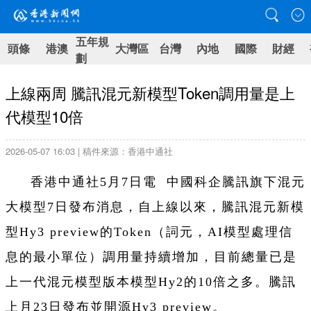
五年規
頭條
港澳
大灣區
台灣
內地
國際
財經
劃
上線兩周 騰訊混元新模型Token調用量是上
代模型10倍
2026-05-07 16:03 | 稿件來源：香港中通社
香港中通社5月7日電 中國科企騰訊旗下混元
大模型7日發布消息，自上線以來，騰訊混元新模
型Hy3 preview的Token（詞元，AI模型處理信
息的最小單位）調用量持續增加，目前總量已是
上一代混元模型版本模型Hy2的10倍之多。騰訊
上月23日發布並開源Hy3 preview。