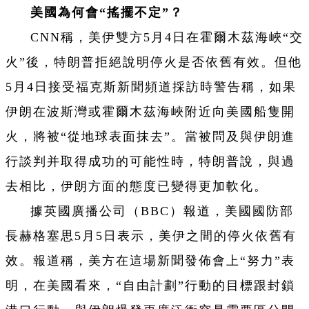
美國為何會“搖擺不定”？
CNN稱，美伊雙方5月4日在霍爾木茲海峽“交
火”後，特朗普拒絕說明停火是否依舊有效。但他
5月4日接受福克斯新聞頻道採訪時警告稱，如果
伊朗在波斯灣或霍爾木茲海峽附近向美國船隻開
火，將被“從地球表面抹去”。當被問及與伊朗進
行談判并取得成功的可能性時，特朗普說，與過
去相比，伊朗方面的態度已變得更加軟化。
據英國廣播公司（BBC）報道，美國國防部
長赫格塞思5月5日表示，美伊之間的停火依舊有
效。報道稱，美方在這場新聞發佈會上“努力”表
明，在美國看來，“自由計劃”行動的目標跟封鎖