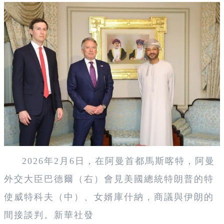
2026年2月6日，在阿曼首都馬斯喀特，阿曼
外交大臣巴德爾（右）會見美國總統特朗普的特
使威特科夫（中）、女婿庫什納，商議與伊朗的
間接談判。新華社發