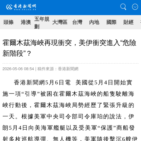
五年規
頭條
港澳
大灣區
台灣
內地
國際
財經
劃
霍爾木茲海峽再現衝突，美伊衝突進入“危險
新階段”？
2026-05-06 08:54 | 稿件來源：香港新聞網
香港新聞網5月6日電 美國從5月4日開始實
施一項“引導”被困在霍爾木茲海峽的船隻駛離海
峽行動後，霍爾木茲海峽局勢經歷了緊張升級的
一天。根據美軍中央司令部司令庫珀的說法，伊
朗5月4日向美海軍艦艇以及受美軍“保護”商船發
射多枚巡航導彈、無人機等，美軍隨後擊沉6艘伊