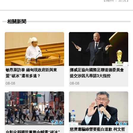
相關新聞
敏昂萊訪泰 緬甸現政府距與東
挪威足協向國際足聯道德委員會
盟“破冰”還有多遠？
提交涉因凡蒂諾3大指控
08-08
08-08
慈濟遭騙綠營要藍白道歉 柯文哲
台彰化縣國民黨整合輔選“破冰”