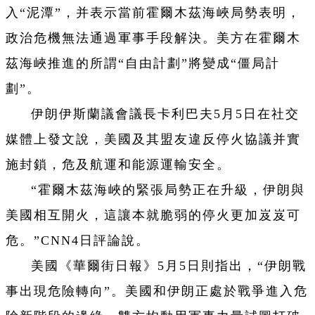
入“泥潭”，并表示當前霍爾木茲海峽局勢表明，
政治危機無法通過軍事手段解決。美方在霍爾木
茲海峽推進的所謂“自由計劃”將變成“僵局計
劃”。
伊朗伊斯蘭議會議長卡利巴夫5月5日在社交
媒體上發文說，美國及其盟友違反停火協議并實
施封鎖，危及航運和能源運輸安全。
“霍爾木茲海峽的緊張局勢正在升級，伊朗與
美國相互開火，這讓本就脆弱的停火更加岌岌可
危。”CNN4日評論說。
美國《華爾街日報》5月5日則指出，“伊朗戰
事出現危險轉向”。美國和伊朗正處於戰爭進入危