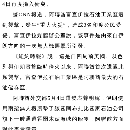
4日再度捲入衝突。
據CNN報道，阿聯酋富查伊拉石油工業區遭
到襲擊，發生“重大火災”，造成3名印度公民受
傷。富查伊拉媒體辦公室說，該事件是由來自伊
朗方向的一次無人機襲擊所引發。
《紐約時報》說，這是自四周前美國、以色
列與伊朗實施臨時停火以來，阿聯酋首次遭遇此
類襲擊。富查伊拉石油工業區是阿聯酋最大的石
油儲存區。
阿聯酋外交部5月4日還發表聲明稱，伊朗使
用兩架無人機襲擊了該國阿布扎比國家石油公司
旗下一艘通過霍爾木茲海峽的船隻，阿聯酋方面
對此表示譴責。