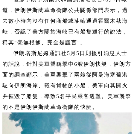
道，伊朗伊斯蘭革命衛隊公共關係部門表示，過
去數小時內沒有任何商船或油輪通過霍爾木茲海
峽，否認了美方關於海峽已有船隻通行的說法，
稱其“毫無根據、完全是謊言”。
伊朗塔斯尼姆通訊社5月5日則援引消息人士
的話說，針對美軍聲稱擊中6艘伊朗快艇，伊朗方
面的調查顯示，美軍襲擊了兩艘從阿曼海塞蔔港
駛向伊朗海岸、載有貨物的小船，美軍向其開火
并摧毀了船隻，導致5名平民乘客遇難。美軍襲擊
的不是伊朗伊斯蘭革命衛隊的快艇。