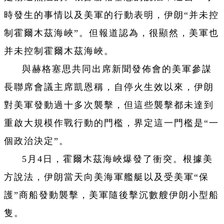
時發生的事情以及美軍的行動表明，伊朗“并未控
制霍爾木茲海峽”。但報道認為，很顯然，美軍也
并未控制霍爾木茲海峽。
與赫格塞思共同出席新聞發佈會的美軍參謀
長聯席會議主席凱恩稱，自停火生效以來，伊朗
對美軍發動過十多次襲擊，但這些襲擊都未達到
重啟大規模作戰行動的門檻，界定這一門檻是“一
個政治決定”。
5月4日，霍爾木茲海峽爆發了衝突。根據美
方說法，伊朗當天向美海軍艦艇以及受美軍“保
護”商船發動襲擊，美軍隨後擊沉數艘伊朗小型船
隻。