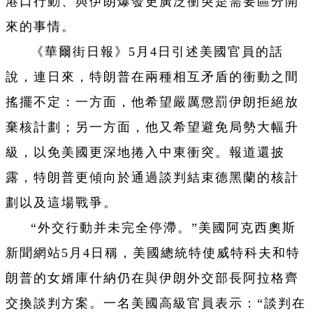
港口行動、與伊朗爆發更廣泛衝突是需要區分開
來的事情。
《華爾街日報》5月4日引述美國官員的話
說，連日來，特朗普在兩種相互矛盾的衝動之間
搖擺不定：一方面，他希望嚴厲懲罰伊朗拒絕放
棄核計劃；另一方面，他又希望避免局勢大幅升
級，以免美國更深地捲入中東衝突。報道還披
露，特朗普更傾向於通過談判結束德黑蘭的核計
劃以及這場戰爭。
“外交行動并未完全停滯。”美國阿克西奧斯
新聞網站5月4日稱，美國總統特使威特科夫和特
朗普的女婿庫什納仍在與伊朗外交部長阿拉格齊
交換談判方案。一名美國高級官員表示：“談判在