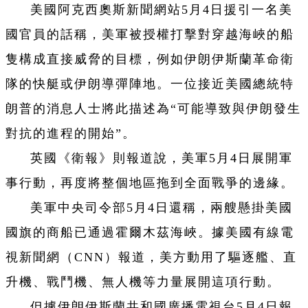
美國阿克西奧斯新聞網站5月4日援引一名美
國官員的話稱，美軍被授權打擊對穿越海峽的船
隻構成直接威脅的目標，例如伊朗伊斯蘭革命衛
隊的快艇或伊朗導彈陣地。一位接近美國總統特
朗普的消息人士將此描述為“可能導致與伊朗發生
對抗的進程的開始”。
英國《衛報》則報道說，美軍5月4日展開軍
事行動，再度將整個地區拖到全面戰爭的邊緣。
美軍中央司令部5月4日還稱，兩艘懸掛美國
國旗的商船已通過霍爾木茲海峽。據美國有線電
視新聞網（CNN）報道，美方動用了驅逐艦、直
升機、戰鬥機、無人機等力量展開這項行動。
但據伊朗伊斯蘭共和國廣播電視台5月4日報