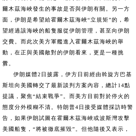
爾木茲海峽發生的事故是否與伊朗有關。另一方
面，伊朗是希望給霍爾木茲海峽“立規矩”的，希
望經過該海峽的船隻服從伊朗管理，甚至向伊朗
交費。而此次美方軍艦進入霍爾木茲海峽的舉
動，在正與美國敵對的伊朗看來，更是一種挑
釁。
伊朗媒體2日披露，伊方日前經由斡旋方巴基
斯坦向美國轉交了最新談判方案內容，總計14點
提議，聚焦“結束戰爭”。而美方目前對於停火的
態度分外模糊不清。特朗普4日接受媒體採訪時警
告，如果伊朗試圖在霍爾木茲海峽或波斯灣攻擊
美國船隻，“將被徹底摧毀”。但他隨後又表示，