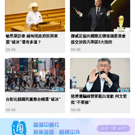
敏昂萊訪泰 緬甸現政府距與東
挪威足協向國際足聯道德委員會
盟“破冰”還有多遠？
提交涉因凡蒂諾3大指控
08-08
08-08
慈濟遭騙綠營要藍白道歉 柯文哲
台彰化縣國民黨整合輔選“破冰”
批“不要臉”
08-08
08-08