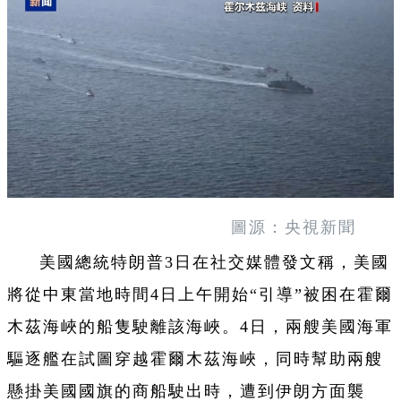
圖源：央視新聞
美國總統特朗普3日在社交媒體發文稱，美國
將從中東當地時間4日上午開始“引導”被困在霍爾
木茲海峽的船隻駛離該海峽。4日，兩艘美國海軍
驅逐艦在試圖穿越霍爾木茲海峽，同時幫助兩艘
懸掛美國國旗的商船駛出時，遭到伊朗方面襲