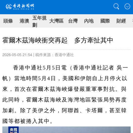
五年規
頭條
港澳
大灣區
台灣
內地
國際
財經
劃
霍爾木茲海峽衝突再起 多方牽扯其中
2026-05-05 21:54 | 稿件來源：香港中通社
香港中通社5月5日電（
香港中通社記者 吳一
帆）
當地時間5月4日，美國和伊朗自上月停火以
來，首次在霍爾木茲海峽爆發嚴重軍事對抗。與
此同時，霍爾木茲海峽及海灣地區緊張局勢再度
加劇。除了美伊之外，阿聯酋、卡塔爾，甚至韓
國等都被捲入其中。