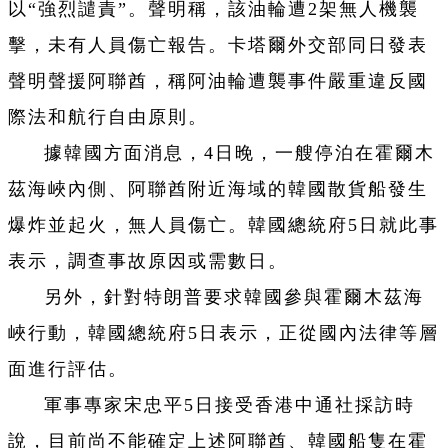
以“強烈譴責”。聲明稱，該油輪遭2架無人機襲
擊，未有人員傷亡報告。卡塔爾外交部同日發表
聲明聲援阿聯酋，稱阿油輪遭襲事件嚴重違反國
際法和航行自由原則。
據韓國方面消息，4日晚，一艘停泊在霍爾木
茲海峽內側、阿聯酋附近海域的韓國散貨船發生
爆炸並起火，無人員傷亡。韓國總統府5日就此事
表示，調查事故原因或需數日。
另外，針對特朗普要求韓國參與霍爾木茲海
峽行動，韓國總統府5日表示，正從國內法律等層
面進行評估。
軍事專家宋忠平5日接受香港中通社採訪時
說，目前尚不能確定上述阿聯酋、韓國船隻在霍