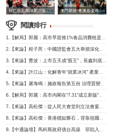
拜仁慕尼黑球星訪港 與球迷近距離互動
澳門舉辦“粵澳名優商品展”
閱讀排行
1.【解局】郭麗：高市早苗推1%食品消費稅是主動作為還是被迫“飲鴆止渴”
2.【來論】程子芮：中國證監會五大舉措深化內地香港資本市場合作
3.【來論】曹波：上市五天成“股王”，長鑫到底做對什麼了？
4.【來論】許江山：化解青年“就業冰河” 產業升級與過渡支援須雙軌並行
5.【來論】屠海鳴：施政報告第五份 治理質變脈絡清
6.【解局】郭麗：高市內閣在“7.31”成立新版“特高課”意欲何為？
7.【來論】高松傑：從人民大會堂到立法會宴會廳——香港管治新範式的完整拼圖
8.【來論】高松傑：香港穩如磐石，背靠祖國才是真正的“終極護城河”
9.【中通論壇】馬科斯政府債台高築 菲陷入經濟困境與南海對抗惡循環？