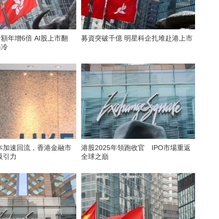
資額年增6倍 AI股上市翻
募資突破千億 明星科企扎堆赴港上市
遇冷
本加速回流，香港金融市
港股2025年領跑收官 IPO市場重返
吸引力
全球之巔