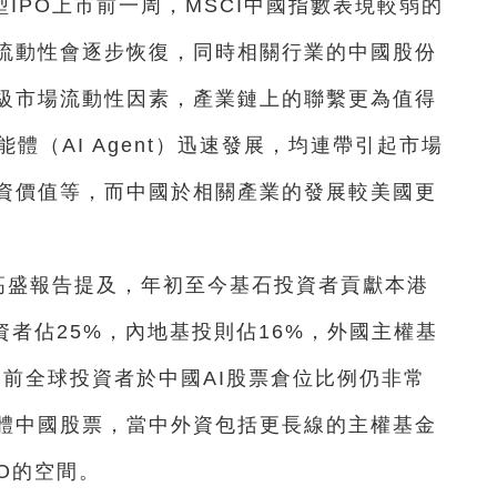
IPO上市前一周，MSCI中國指數表現較弱的
流動性會逐步恢復，同時相關行業的中國股份
級市場流動性因素，產業鏈上的聯繫更為值得
能體（AI Agent）迅速發展，均連帶引起市場
資價值等，而中國於相關產業的發展較美國更
，高盛報告提及，年初至今基石投資者貢獻本港
資者佔25%，內地基投則佔16%，外國主權基
目前全球投資者於中國AI股票倉位比例仍非常
體中國股票，當中外資包括更長線的主權基金
O的空間。