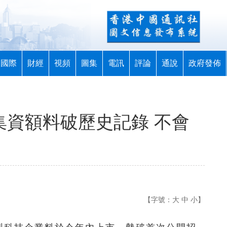
國際
財經
視頻
圖集
電訊
評論
通說
政府發佈
集資額料破歷史記錄 不會
【字號：
大
中
小
】