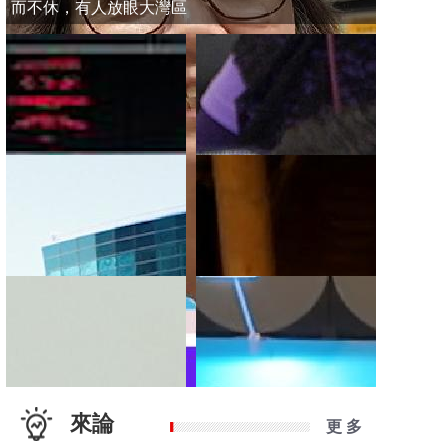
而不休，有人放眼大灣區
來論
更 多