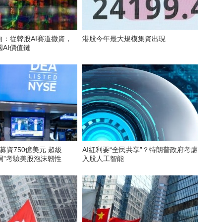
向：從韓股AI賽道撤資，
港股今年最大規模集資出現
AI價值鏈
牌募資750億美元 超級
AI紅利要“全民共享”？特朗普政府考慮
黑洞”考驗美股泡沫韌性
入股人工智能