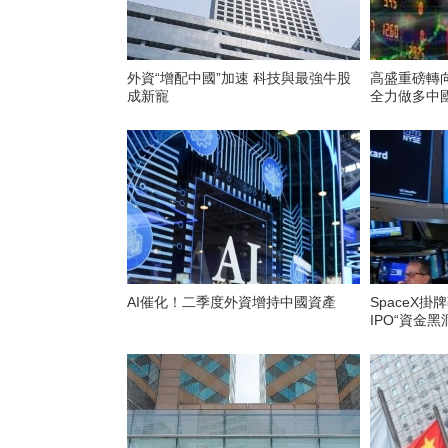
外資“增配中國”加速 科技與最強牛股
高盛重磅轉
成新寵
全力做多中國
AI催化！二季度外資增持中國資產
SpaceX掛
IPO“資金