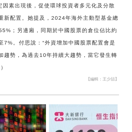
定因素出現後，促使環球投資者多元化及分散
新配置。她提及，2024年海外主動型基金總
55%；另邊廂，同期於中國股票的倉位佔比約
至7%。付思說：“外資增加中國股票配置會是
加趨勢，為過去10年持續大趨勢，當它發生轉
完）
【編輯：王少喆】