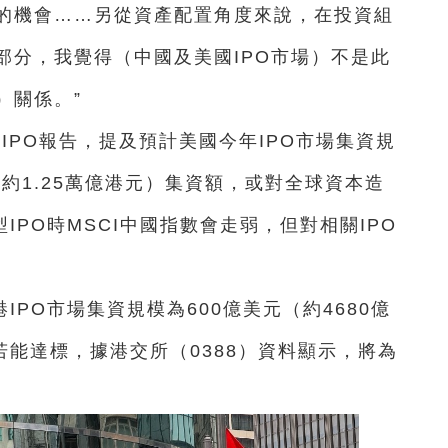
的機會……另從資產配置角度來說，在投資組
部分，我覺得（中國及美國IPO市場）不是此
）關係。”
IPO報告，提及預計美國今年IPO市場集資規
（約1.25萬億港元）集資額，或對全球資本造
IPO時MSCI中國指數會走弱，但對相關IPO
PO市場集資規模為600億美元（約4680億
若能達標，據港交所（0388）資料顯示，將為