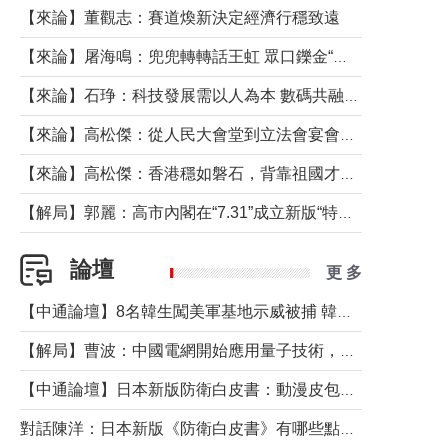
【來論】董觀志：賽道煥新決定經濟行穩致遠
【來論】屠海鳴：兜兜轉轉話王虹 眾口鑠金“一邊倒”
【來論】石琤：科技發展需以人為本 數碼共融不應讓長者放棄傳統生活方式
【來論】高松傑：從人民大會堂到立法會宴會廳——香港管治新範式的完整拼圖
【來論】高松傑：香港穩如磐石，背靠祖國才是真正的“終極護城河”
【解局】郭麗：高市內閣在“7.31”成立新版“特高課”意欲何為？
論壇
更 多
【中通論壇】8名韓生闖美軍基地示威被捕 韓國年輕人反美情緒從何而來？
【解局】曹波：中國電網開始應用量子技術，以後會不再停電嗎？
【中通論壇】日本新版防衛白皮書：動漫皮包藏不住軍國野心
對話陳洋：日本新版《防衛白皮書》有哪些點值得警惕？