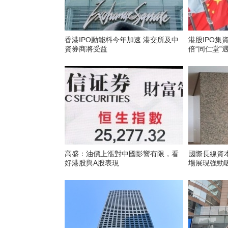
香港IPO動能料今年加速 港交所及中
港股IPO集
資券商將受益
倍“同仁堂”
高盛：油價上漲對中國影響有限，看
國際長線資
好港股與A股表現
場展現強勁