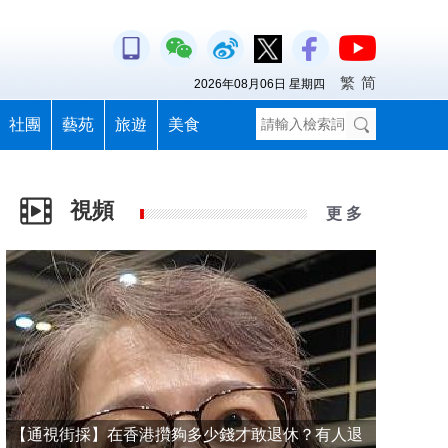
繁
简
2026年08月06日 星期四
社團
藝苑
旅遊
美食
視頻
更 多
【通視街採】在香港攢夠多少錢才敢退休？有人退