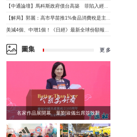
【中通論壇】馬科斯政府債台高築 菲陷入經濟困境與南海對抗惡循環？
【解局】郭麗：高市早苗推1%食品消費稅是主動作為還是被迫“飲鴆止渴”
美減4個、中增1個！《日經》最新全球份額報告透露了什麼？
圖集
更 多
名家作品展開幕 葉劉淑儀出席並致辭