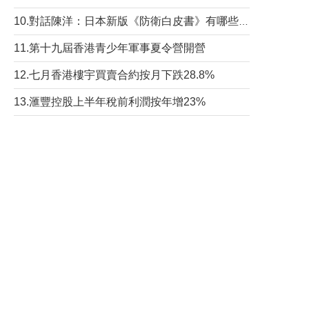
10.對話陳洋：日本新版《防衛白皮書》有哪些點值得警惕？
11.第十九屆香港青少年軍事夏令營開營
12.七月香港樓宇買賣合約按月下跌28.8%
13.滙豐控股上半年稅前利潤按年增23%