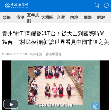
五年規
頭條
港澳
大灣區
台灣
內地
國際
財經
劃
貴州“村T”閃耀香港T台！從大山到國際時尚
舞台 “村民模特隊”讓世界看見中國非遺之美
2026-05-07 08:50 | 稿件來源：香港中通社
Play