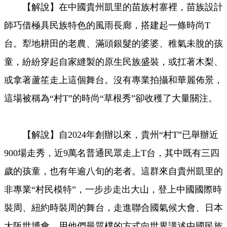
【解說】在中國貴州凱里的苗族村寨裡，苗族設計
Video
師巧借極具民族特色的風雨長廊，搭建起一條時尚T
台。犁地耕田的老農、滿頭銀髮的婆婆、稚氣未脫的孩
童，紛紛穿起自家縫製的原生民族盛裝，或扛著木梨、
或拿著蘆笙走上這個舞台。沒有專業拍攝和華麗佈景，
這場被稱為“村T”的時尚“草根秀”卻收穫了大量關注。
【解說】自2024年創辦以來，貴州“村T”已舉辦近
900場走秀，近9萬名普通民眾走上T台，其中既有三四
歲的孩童，也有年逾八旬的老者。這群來自貴州凱里的
非專業“村民模特”，一步步走出大山，登上中國國際時
裝周、紐約時裝周的舞台，走進聯合國氣候大會、日本
大阪世博會，用他們最質樸的方式向世界講述中國民族