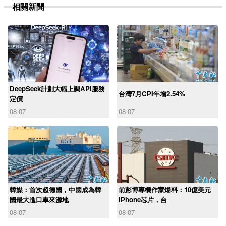
相關新聞
DeepSeek計劃大幅上調API服務
台灣7月CPI年增2.54%
定價
08-07
08-07
韓媒：首次超德國，中國成為韓
前彭博專欄作家爆料：10億美元
國最大進口車來源地
iPhone芯片，台
08-07
08-07