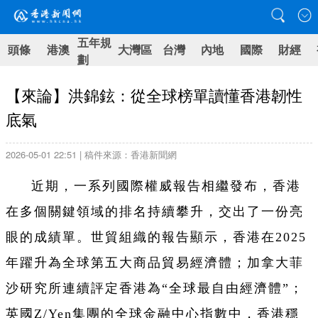
五年規
頭條
港澳
大灣區
台灣
內地
國際
財經
劃
【來論】洪錦鉉：從全球榜單讀懂香港韌性
底氣
2026-05-01 22:51 | 稿件來源：香港新聞網
近期，一系列國際權威報告相繼發布，香港
在多個關鍵領域的排名持續攀升，交出了一份亮
眼的成績單。世貿組織的報告顯示，香港在2025
年躍升為全球第五大商品貿易經濟體；加拿大菲
沙研究所連續評定香港為“全球最自由經濟體”；
英國Z/Yen集團的全球金融中心指數中，香港穩