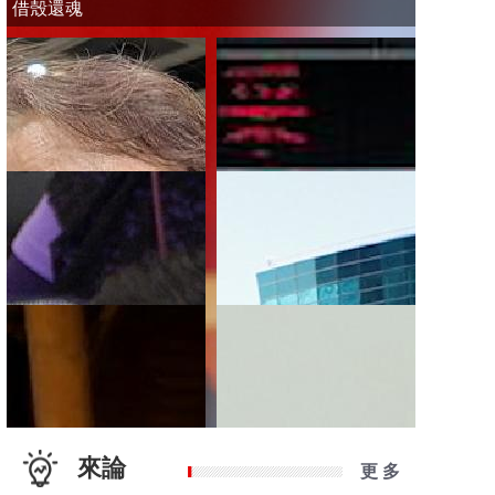
借殼還魂
來論
更 多