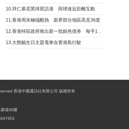
10.拜仁慕尼黑球星訪港 與球迷近距離互動
11.香港周末極端酷熱 新界部分地區高見36度
12.香港特區政府推出新一批銀色債券 每手1萬元保底息4.25厘
13.大熊貓生日主題電車在香港島行駛
ights Reserved 香港中國通訊社有限公司 版權所有
廣場30樓
25647453