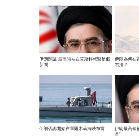
伊朗闢謠 最高領袖在莫斯科就醫是假
伊朗為何在
新聞
右擺？
伊朗否認開始在霍爾木茲海峽布雷
伊朗最高領袖
首”