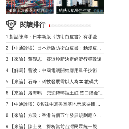
滙豐上調香港今年經濟增長預測至4.5%
酷熱天氣警告生效 本港高溫持續至下周
閱讀排行
1.對話陳洋：日本新版《防衛白皮書》有哪些點值得警惕？
2.【中通論壇】日本新版防衛白皮書：動漫皮包藏不住軍國野心
3.【來論】董觀志：賽道煥新決定經濟行穩致遠
4.【解局】曹波：中國電網開始應用量子技術，以後會不再停電嗎？
5.【來論】石琤：科技發展需以人為本 數碼共融不應讓長者放棄傳統生活方式
6.【來論】屠海鳴：兜兜轉轉話王虹 眾口鑠金“一邊倒”
7.【中通論壇】8名韓生闖美軍基地示威被捕 韓國年輕人反美情緒從何而來？
8.【來論】方璇：香港首個五年發展規劃應立足民生務實前行
9.【來論】陳士良：探析當前台灣民眾統一觀望心態的深層成因