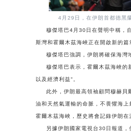
4月29日，在伊朗首都德
穆傑塔巴4月30日在聲明中稱，
斯灣和霍爾木茲海峽正在開啟新的篇
穆傑塔巴強調，伊朗將確保海灣地
穆傑塔巴表示，霍爾木茲海峽的
以及經濟利益”。
此外，伊朗最高領袖顧問穆赫貝
油和天然氣運輸的命脈，不畏懼海上
霍爾木茲海峽，歷史將會記錄伊朗在
另據伊朗國家電視台30日報道