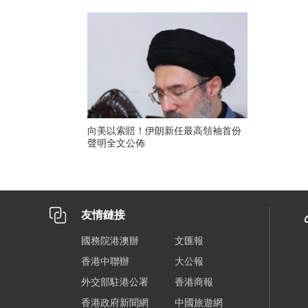
向美以索賠！伊朗新任最高領袖首份
聲明全文公佈
友情鏈接
國務院港澳辦
文匯報
香港中聯辦
大公報
外交部駐港公署
香港商報
香港政府新聞網
中國旅遊網