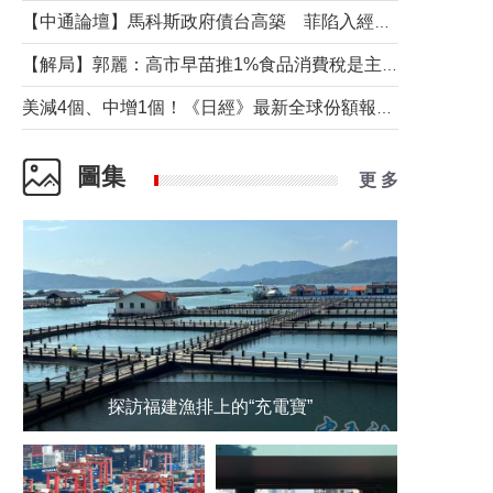
【中通論壇】馬科斯政府債台高築 菲陷入經濟困境與南海對抗惡循環？
【解局】郭麗：高市早苗推1%食品消費稅是主動作為還是被迫“飲鴆止渴”
美減4個、中增1個！《日經》最新全球份額報告透露了什麼？
圖集
更 多
探訪福建漁排上的“充電寶”