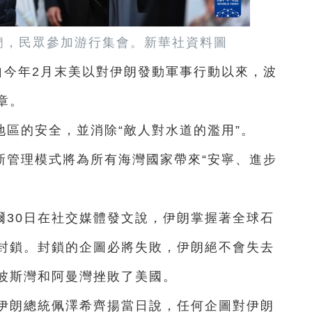
黑蘭，民眾參加游行集會。新華社資料圖
自今年2月末美以對伊朗發動軍事行動以來，波
章。
區的安全，並消除“敵人對水道的濫用”。
新管理模式將為所有海灣國家帶來“安寧、進步
爾30日在社交媒體發文說，伊朗掌握著全球石
封鎖。封鎖的企圖必將失敗，伊朗絕不會失去
波斯灣和阿曼灣挫敗了美國。
，伊朗總統佩澤希齊揚當日說，任何企圖對伊朗