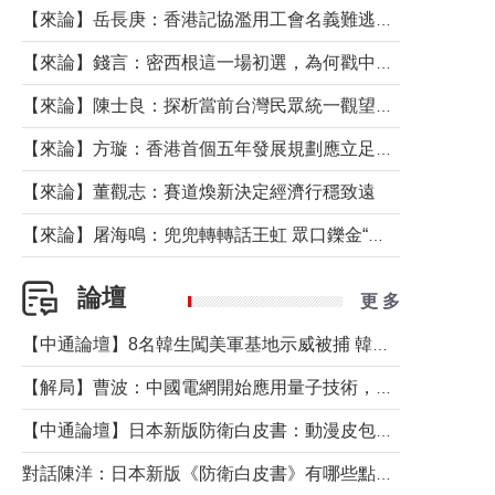
【來論】岳長庚：香港記協濫用工會名義難逃法律制裁
【來論】錢言：密西根這一場初選，為何戳中了兩黨最痛的神經？
【來論】陳士良：探析當前台灣民眾統一觀望心態的深層成因
【來論】方璇：香港首個五年發展規劃應立足民生務實前行
【來論】董觀志：賽道煥新決定經濟行穩致遠
【來論】屠海鳴：兜兜轉轉話王虹 眾口鑠金“一邊倒”
論壇
更 多
【中通論壇】8名韓生闖美軍基地示威被捕 韓國年輕人反美情緒從何而來？
【解局】曹波：中國電網開始應用量子技術，以後會不再停電嗎？
【中通論壇】日本新版防衛白皮書：動漫皮包藏不住軍國野心
對話陳洋：日本新版《防衛白皮書》有哪些點值得警惕？