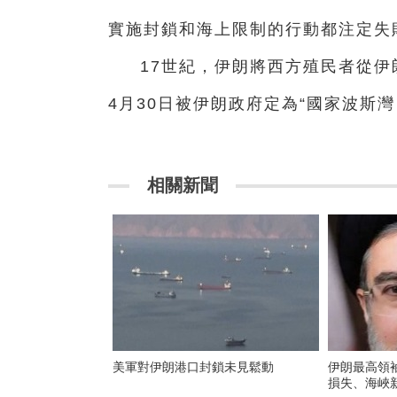
實施封鎖和海上限制的行動都注定失
17世紀，伊朗將西方殖民者從
4月30日被伊朗政府定為“國家波斯灣
相關新聞
美軍對伊朗港口封鎖未見鬆動
伊朗最高領
損失、海峽