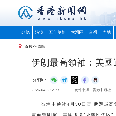
頭條
港澳
五年規劃
大灣區
台灣
內地
首頁
-> 國際
伊朗最高領袖：美國遭
分享到：
2026-04-30 21:31
|
稿件來源：香港中通社
香港中通社4月30日電 伊朗最高
書面聲明稱，美國遭遇“恥辱性失敗