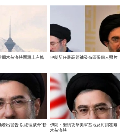
霍爾木茲海峽問題上左搖
伊朗新任最高領袖發布四張個人照片
發出警告 以總理威脅“斬
伊朗：繼續攻擊美軍基地及封鎖霍爾
木茲海峽