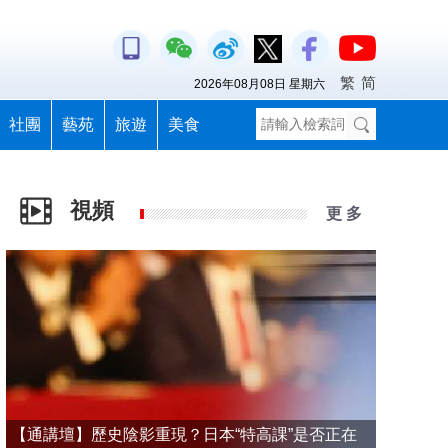
繁
简
2026年08月08日 星期六
社團
藝苑
旅遊
美食
視頻
更 多
【通講壇】歷史陰影重現？日本“特高課”是否正在