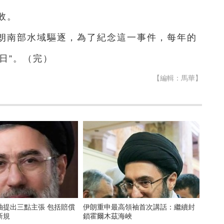
敗。
伊朗南部水域驅逐，為了紀念這一事件，每年的
日”。（完）
【編輯：馬華】
袖提出三點主張 包括賠償
伊朗重申最高領袖首次講話：繼續封
新規
鎖霍爾木茲海峽