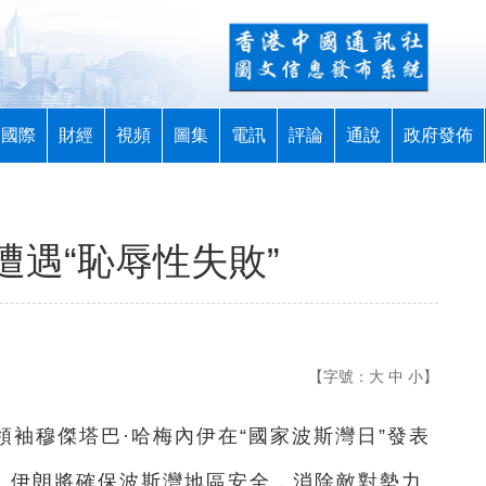
國際
財經
視頻
圖集
電訊
評論
通說
政府發佈
遇“恥辱性失敗”
【字號：
大
中
小
】
領袖穆傑塔巴·哈梅內伊在“國家波斯灣日”發表
”，伊朗將確保波斯灣地區安全，消除敵對勢力