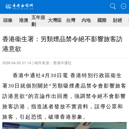
五年規
頭條
港澳
大灣區
台灣
內地
國際
財經
劃
香港衞生署：另類煙品禁令絕不影響旅客訪
港意欲
2026-04-30 21:14 | 稿件來源：香港中通社
香港中通社4月30日電 香港特別行政區衞生
署30日就個別關於“另類吸煙產品禁令會影響旅客
訪港意欲”的言論作出回應，強調禁令絕不會影響
旅客訪港，指造謠者發放不實資料，誤導公眾和
旅客，引起恐慌，破壞香港形象。