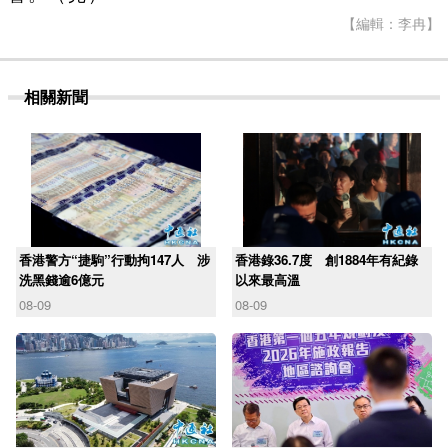
【編輯：李冉】
相關新聞
香港警方“捷駒”行動拘147人 涉
香港錄36.7度 創1884年有紀錄
洗黑錢逾6億元
以來最高溫
08-09
08-09