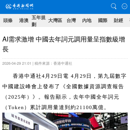
五年規
頭條
港澳
大灣區
台灣
內地
國際
財經
劃
AI需求激增 中國去年詞元調用量呈指數級增
長
2026-04-29 21:01 | 稿件來源：香港中通社
香港中通社4月29日電 4月29日，第九屆數字
中國建設峰會上發布了《全國數據資源調查報告
（2025年）》。報告顯示，去年中國全年詞元
（Token）累計調用量達到約21100萬億。