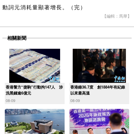
動詞元消耗量顯著增長。（完）
【編輯：馬華】
相關新聞
香港警方“捷駒”行動拘147人 涉
香港錄36.7度 創1884年有紀錄
洗黑錢逾6億元
以來最高溫
08-09
08-09