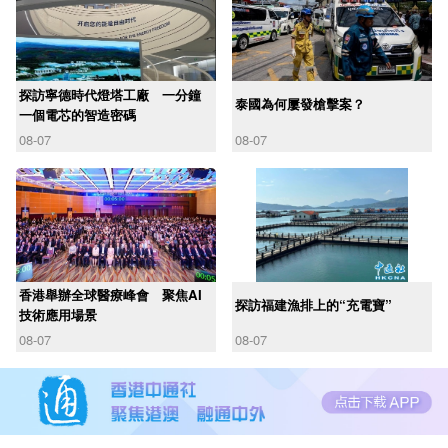
探訪寧德時代燈塔工廠 一分鐘
泰國為何屢發槍擊案？
一個電芯的智造密碼
08-07
08-07
香港舉辦全球醫療峰會 聚焦AI
探訪福建漁排上的“充電寶”
技術應用場景
08-07
08-07