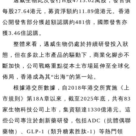
邁威生物此次發行H股4713.02萬股，發售價
每股27.64港元，募資淨額約11.89億港元。香港
公開發售部分獲超額認購約481倍，國際發售亦
獲3.46倍認購。
整體來看，邁威生物仍處於持續研發投入狀
態，但在多款上市產品的驅動下，商業化腳步不
斷加快，公司戰略重點從本土市場延伸至全球化
佈局，香港成為其“出海”的第一站。
根據港交所數據，自2018年港交所實施《上
市規則》第18A章以來，截至2025年底，共有83
家生物科技公司上市，集資額達1330億港元。這
些公司專注於創新藥研發，包括ADC（抗體偶聯
藥物）、GLP-1（類升糖素胜肽-1）等熱門領