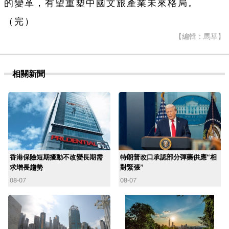
的變革，有望重塑中國文旅產業未來格局。
（完）
【編輯：馬華】
相關新聞
香港保險短期擾動不改變長期需
特朗普改口承認部分彈藥供應“相
求增長趨勢
對緊張”
08-07
08-07