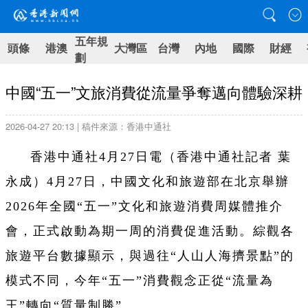
五年規
頭條
港澳
大灣區
台灣
內地
國際
財經
劃
中國“五一”文旅消費從流量爭奪邁向體驗深耕
2026-04-27 20:13 | 稿件來源：香港中通社
香港中通社4月27日電（香港中通社記者 葉
永成）4月27日，中國文化和旅遊部在北京舉辦
2026年全國“五一”文化和旅遊消費周媒體推介
會，正式啟動為期一周的消費促進活動。綜觀各
旅遊平台數據顯示，與過往“人山人海擠景點”的
模式不同，今年“五一”消費觀念正從“流量為
王”轉向“質量制勝”。