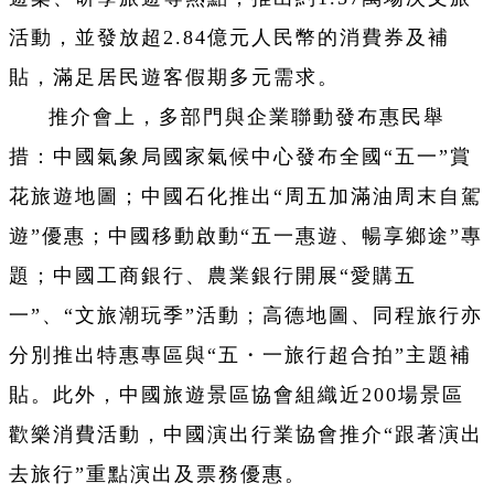
活動，並發放超2.84億元人民幣的消費券及補
貼，滿足居民遊客假期多元需求。
推介會上，多部門與企業聯動發布惠民舉
措：中國氣象局國家氣候中心發布全國“五一”賞
花旅遊地圖；中國石化推出“周五加滿油周末自駕
遊”優惠；中國移動啟動“五一惠遊、暢享鄉途”專
題；中國工商銀行、農業銀行開展“愛購五
一”、“文旅潮玩季”活動；高德地圖、同程旅行亦
分別推出特惠專區與“五・一旅行超合拍”主題補
貼。此外，中國旅遊景區協會組織近200場景區
歡樂消費活動，中國演出行業協會推介“跟著演出
去旅行”重點演出及票務優惠。