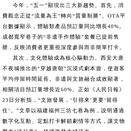
今年，“五一”顯現出三大新趨勢。首先，消
費觀念正從“流量為王”轉向“質量制勝”。OTA平
台數據顯示，體驗類產品預訂量同比增長40%。
成都寬窄巷子的“非遺手作體驗”套餐已提前售
罄，反映消費者更重視深度參與而非簡單打卡。
其次，文化體驗成為核心驅動力。西安大唐
不夜城推出的“穿越唐朝”沉浸式劇本遊，使遊客
平均停留時間延長。非遺與文旅融合成效顯著，
相關項目預訂量增長近60%。正如《人民日報》
23日分析指，“文旅發展，‘引得來’更要‘留得
住’。”文章以福建福州三坊七巷為例，說明通過
數字化互動、定點打卡解鎖劇情等方式，讓文物