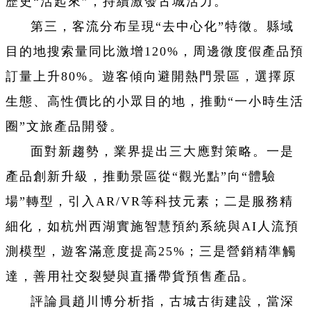
歷史“活起來”，持續激發古城活力。
第三，客流分布呈現“去中心化”特徵。縣域
目的地搜索量同比激增120%，周邊微度假產品預
訂量上升80%。遊客傾向避開熱門景區，選擇原
生態、高性價比的小眾目的地，推動“一小時生活
圈”文旅產品開發。
面對新趨勢，業界提出三大應對策略。一是
產品創新升級，推動景區從“觀光點”向“體驗
場”轉型，引入AR/VR等科技元素；二是服務精
細化，如杭州西湖實施智慧預約系統與AI人流預
測模型，遊客滿意度提高25%；三是營銷精準觸
達，善用社交裂變與直播帶貨預售產品。
評論員趙川博分析指，古城古街建設，當深