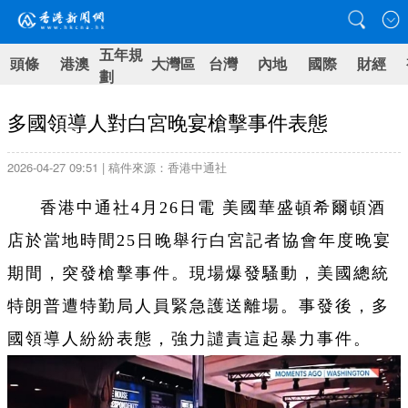
五年規
頭條
港澳
大灣區
台灣
內地
國際
財經
劃
多國領導人對白宮晚宴槍擊事件表態
2026-04-27 09:51 | 稿件來源：香港中通社
香港中通社4月26日電 美國華盛頓希爾頓酒
店於當地時間25日晚舉行白宮記者協會年度晚宴
期間，突發槍擊事件。現場爆發騷動，美國總統
特朗普遭特勤局人員緊急護送離場。事發後，多
國領導人紛紛表態，強力譴責這起暴力事件。