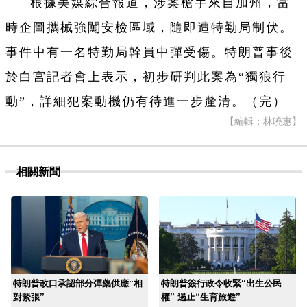
根據美媒綜合報道，涉案槍手來自加州，當
時企圖攜械強闖安檢區域，隨即遭特勤局制伏。
事件中有一名特勤局幹員中彈受傷。特朗普事後
於白宮記者會上表示，初步研判此案為“獨狼行
動”，詳細犯案動機仍有待進一步釐清。（完）
【編輯：林曉惠】
相關新聞
特朗普改口承認部分彈藥供應“相
特朗普簽行政令收緊“出生公民
對緊張”
權” 遏止“生育旅遊”