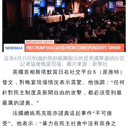
這張4月25日拍攝的視頻截圖顯示的是美國華盛頓白宮
記者協會晚宴現場。圖片來源：新華社
英國首相斯塔默當日在社交平台X（原推特）
發文，對晚宴現場情況表示震驚。他強調：“任何
針對民主制度及新聞自由的攻擊，都必須受到最
嚴厲的譴責。”
法國總統馬克龍亦譴責這起事件“不可接
受”。他表示：“暴力在民主社會中沒有容身之