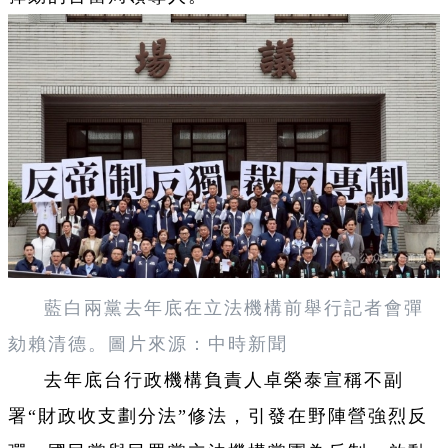
藍白兩黨去年底在立法機構前舉行記者會彈
劾賴清德。圖片來源：中時新聞
去年底台行政機構負責人卓榮泰宣稱不副
署“財政收支劃分法”修法，引發在野陣營強烈反