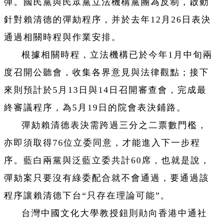
彈。國民黨與民眾黨立法機構黨團為反制，啟動
針對賴清德的彈劾程序，并於去年12月26日表決
通過相關時程與作業安排。
根據相關時程，立法機構已於今年1月中旬兩
度召開公聽會，收集各界意見與法律觀點；接下
來則預計於5月13日與14日召開審查會，完成最
終審議程序，為5月19日的院會表決鋪路。
彈劾賴清德表決需跨過三分之二票數門檻，
亦即須取得76位立委同意，才能進入下一步程
序。藍白兩黨與泛藍立委共計60席，也就是說，
彈劾案只要沒有綠委配合就不會通過，要通過該
程序讓賴清德下台“只存在理論可能”。
台灣中國文化大學教授鈕則勛向香港中通社