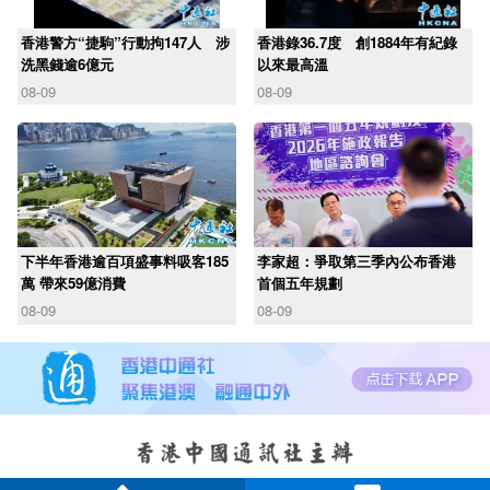
香港警方“捷駒”行動拘147人 涉
香港錄36.7度 創1884年有紀錄
洗黑錢逾6億元
以來最高溫
08-09
08-09
下半年香港逾百項盛事料吸客185
李家超：爭取第三季內公布香港
萬 帶來59億消費
首個五年規劃
08-09
08-09