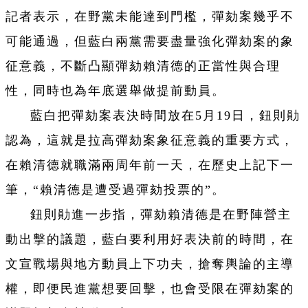
記者表示，在野黨未能達到門檻，彈劾案幾乎不
可能通過，但藍白兩黨需要盡量強化彈劾案的象
征意義，不斷凸顯彈劾賴清德的正當性與合理
性，同時也為年底選舉做提前動員。
藍白把彈劾案表決時間放在5月19日，鈕則勛
認為，這就是拉高彈劾案象征意義的重要方式，
在賴清德就職滿兩周年前一天，在歷史上記下一
筆，“賴清德是遭受過彈劾投票的”。
鈕則勛進一步指，彈劾賴清德是在野陣營主
動出擊的議題，藍白要利用好表決前的時間，在
文宣戰場與地方動員上下功夫，搶奪輿論的主導
權，即便民進黨想要回擊，也會受限在彈劾案的