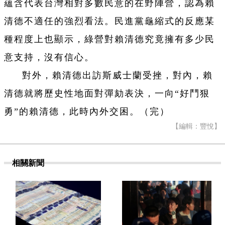
蘊含代表台灣相對多數民意的在野陣營，認為賴
清德不適任的強烈看法。民進黨龜縮式的反應某
種程度上也顯示，綠營對賴清德究竟擁有多少民
意支持，沒有信心。
對外，賴清德出訪斯威士蘭受挫，對內，賴
清德就將歷史性地面對彈劾表決，一向“好鬥狠
勇”的賴清德，此時內外交困。（完）
【編輯：豐悅】
相關新聞