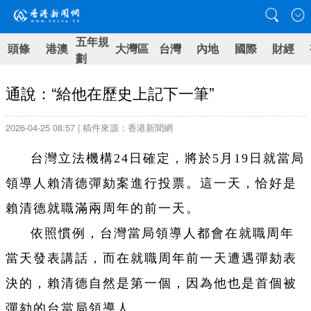
五年規
頭條
港澳
大灣區
台灣
內地
國際
財經
劃
通說：“給他在歷史上記下一筆”
2026-04-25 08:57 | 稿件來源：香港新聞網
台灣立法機構24日確定，將於5月19日就當局
領導人賴清德彈劾案進行投票。這一天，恰好是
賴清德就職滿兩周年的前一天。
依照慣例，台灣當局領導人都會在就職周年
當天發表講話，而在就職周年前一天遭遇彈劾表
決的，賴清德自然是第一個，因為他也是首個被
彈劾的台當局領導人。