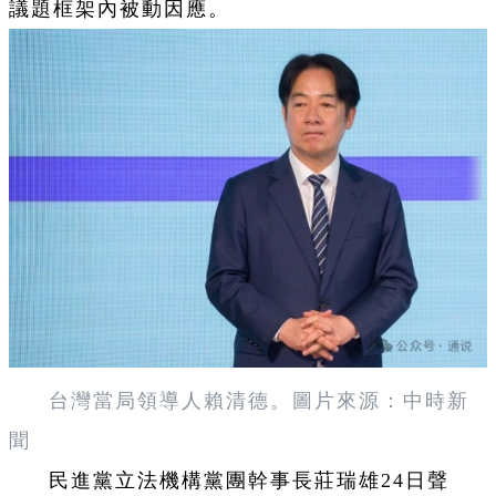
議題框架內被動因應。
台灣當局領導人賴清德。圖片來源：中時新
聞
民進黨立法機構黨團幹事長莊瑞雄24日聲